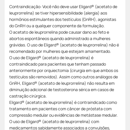
Contraindicação: Você não deve usar Eligard® (acetato de
leuprorrelina) se tiver hipersensibilidade (alergia) aos
hormônios estimulantes dos testículos (GnRH), agonistas
do GnRH ou a qualquer componente da formulação.
O acetato de leuprorrelina pode causar dano ao feto e
abortos espontâneos quando administrado a mulheres
grávidas. O uso de Eligard® (acetato de leuprorrelina) não é
recomendado por mulheres que estejam amamentado.
O uso de Eligard® (acetato de leuprorrelina) é
contraindicado para pacientes que tenham passado
anteriormente por orquiectomia (cirurgia em que ambos os
testículos são removidos). Assim como outros análogos de
GnRH, Eligard® (acetato de leuprorrelina) não resulta em
diminuição adicional de testosterona sérica em casos de
castração cirúrgica.
Eligard® (acetato de leuprorrelina) é contraindicado como
tratamento em pacientes com câncer de próstata com
compressão medular ou evidências de metástase medular.
O uso de Eligard® (acetato de leuprorrelina) com
medicamentos sabidamente associados a convulsões,