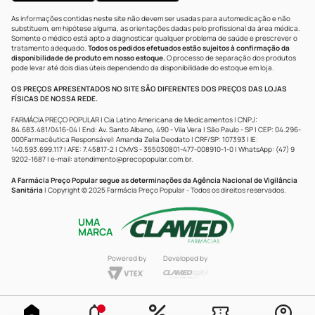
As informações contidas neste site não devem ser usadas para automedicação e não
substituem, em hipótese alguma, as orientações dadas pelo profissional da área médica.
Somente o médico está apto a diagnosticar qualquer problema de saúde e prescrever o
tratamento adequado.
Todos os pedidos efetuados estão sujeitos à confirmação da
disponibilidade de produto em nosso estoque.
O processo de separação dos produtos
pode levar até dois dias úteis dependendo da disponibilidade do estoque em loja.
OS PREÇOS APRESENTADOS NO SITE SÃO DIFERENTES DOS PREÇOS DAS LOJAS
FÍSICAS DE NOSSA REDE.
FARMÁCIA PREÇO POPULAR | Cia Latino Americana de Medicamentos | CNPJ:
84.683.481/0416-04 | End: Av. Santo Albano, 490 - Vila Vera | São Paulo - SP | CEP: 04.296-
000Farmacêutica Responsável: Amanda Zelia Deodato | CRF/SP: 107393 | IE:
140.593.699.117 | AFE: 7.45817-2 | CMVS - 355030801-477-008910-1-0 | WhatsApp: (47) 9
9202-1687 | e-mail:
atendimento@precopopular.com.br
.
A Farmácia Preço Popular segue as determinações da Agência Nacional de Vigilância
Sanitária
| Copyright © 2025 Farmácia Preço Popular - Todos os direitos reservados.
UMA
MARCA
Powered by
Developed by