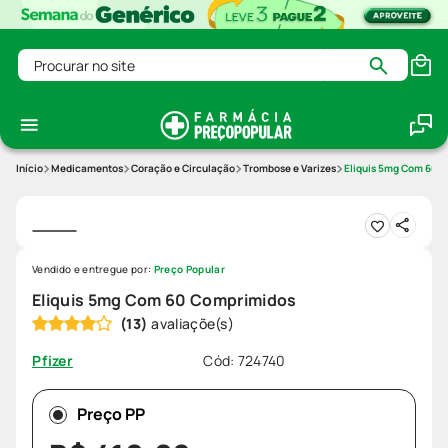
Procurar no site
Medicamentos
Coração e Circulação
Trombose e Varizes
Eliquis 5mg Com 60 
Vendido e entregue por:
Preço Popular
Eliquis 5mg Com 60 Comprimidos
(
13
)
Cód
:
724740
Pfizer
Preço PP