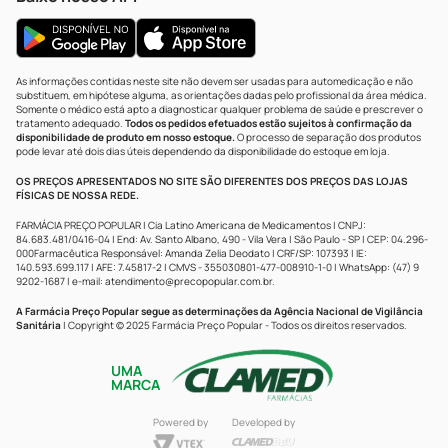
As informações contidas neste site não devem ser usadas para automedicação e não
substituem, em hipótese alguma, as orientações dadas pelo profissional da área médica.
Somente o médico está apto a diagnosticar qualquer problema de saúde e prescrever o
tratamento adequado.
Todos os pedidos efetuados estão sujeitos à confirmação da
disponibilidade de produto em nosso estoque.
O processo de separação dos produtos
pode levar até dois dias úteis dependendo da disponibilidade do estoque em loja.
OS PREÇOS APRESENTADOS NO SITE SÃO DIFERENTES DOS PREÇOS DAS LOJAS
FÍSICAS DE NOSSA REDE.
FARMÁCIA PREÇO POPULAR | Cia Latino Americana de Medicamentos | CNPJ:
84.683.481/0416-04 | End: Av. Santo Albano, 490 - Vila Vera | São Paulo - SP | CEP: 04.296-
000Farmacêutica Responsável: Amanda Zelia Deodato | CRF/SP: 107393 | IE:
140.593.699.117 | AFE: 7.45817-2 | CMVS - 355030801-477-008910-1-0 | WhatsApp: (47) 9
9202-1687 | e-mail:
atendimento@precopopular.com.br
.
A Farmácia Preço Popular segue as determinações da Agência Nacional de Vigilância
Sanitária
| Copyright © 2025 Farmácia Preço Popular - Todos os direitos reservados.
UMA
MARCA
Powered by
Developed by