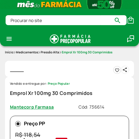
Procurar no site
Medicamentos
Pressão Alta
Emprol Xr 100mg 30 Comprimidos
Vendido e entregue por:
Preço Popular
Emprol Xr 100mg 30 Comprimidos
Cód
:
736614
Mantecorp Farmasa
Preço PP
R$
118
,
54