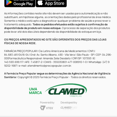
As informações contidas neste site não devem ser usadas para automedicação e não
substituem, em hipótese alguma, as orientações dadas pelo profissional da área médica.
Somente o médico está apto a diagnosticar qualquer problema de saúde e prescrever o
tratamento adequado.
Todos os pedidos efetuados estão sujeitos à confirmação da
disponibilidade de produto em nosso estoque.
O processo de separação dos produtos
pode levar até dois dias úteis dependendo da disponibilidade do estoque em loja.
OS PREÇOS APRESENTADOS NO SITE SÃO DIFERENTES DOS PREÇOS DAS LOJAS
FÍSICAS DE NOSSA REDE.
FARMÁCIA PREÇO POPULAR | Cia Latino Americana de Medicamentos | CNPJ:
84.683.481/0416-04 | End: Av. Santo Albano, 490 - Vila Vera | São Paulo - SP | CEP: 04.296-
000Farmacêutica Responsável: Amanda Zelia Deodato | CRF/SP: 107393 | IE:
140.593.699.117 | AFE: 7.45817-2 | CMVS - 355030801-477-008910-1-0 | WhatsApp: (47) 9
9202-1687 | e-mail:
atendimento@precopopular.com.br
.
A Farmácia Preço Popular segue as determinações da Agência Nacional de Vigilância
Sanitária
| Copyright © 2025 Farmácia Preço Popular - Todos os direitos reservados.
UMA
MARCA
Powered by
Developed by