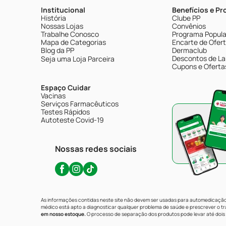
Institucional
Benefícios e P
História
Clube PP
Nossas Lojas
Convênios
Trabalhe Conosco
Programa Popular
Mapa de Categorias
Encarte de Ofer
Blog da PP
Dermaclub
Descontos de La
Seja uma Loja Parceira
Cupons e Oferta
Espaço Cuidar
Vacinas
Serviços Farmacêuticos
Testes Rápidos
Autoteste Covid-19
Nossas redes sociais
As informações contidas neste site não devem ser usadas para automedicação 
médico está apto a diagnosticar qualquer problema de saúde e prescrever o 
em nosso estoque.
O processo de separação dos produtos pode levar até dois 