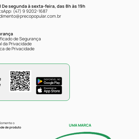
| De segunda à sexta-feira, das 8h às 19h
sApp: (47) 9 9202-1687
dimento@precopopular.com.br
urança
ificado de Segurança
l da Privacidade
ica de Privacidade
e
e
 Somente o
UMA MARCA
ade de produto