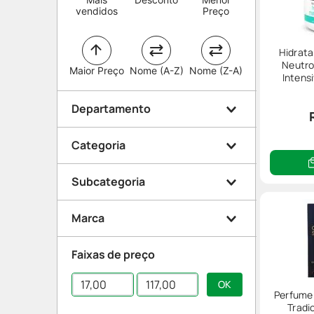
vendidos
Preço
Hidrata
Neutro
Maior Preço
Nome (A-Z)
Nome (Z-A)
Intens
Departamento
Categoria
Beleza e Proteção
Subcategoria
Perfumes
Rosto
Dermocosméticos
Marca
Perfume Masculino
Anti-idade
Perfume Feminino
Faixas de preço
Hidratante
Corpo
Neutrogena
Perfume 
Nivea
Tradi