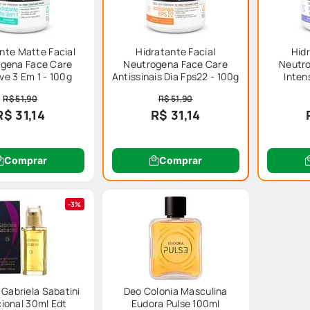
nte Matte Facial
Hidratante Facial
Hidr
gena Face Care
Neutrogena Face Care
Neutr
ive 3 Em 1 - 100g
Antissinais Dia Fps22 - 100g
Inten
R$ 51,90
R$ 51,90
R$ 31,14
R$ 31,14
Comprar
Comprar
3%
Gabriela Sabatini
Deo Colonia Masculina
cional 30ml Edt
Eudora Pulse 100ml