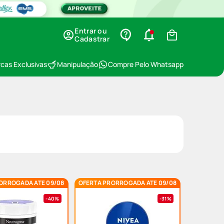
Entrar ou
Cadastrar
cas Exclusivas
Manipulação
Compre Pelo Whatsapp
ORROGADA ATE 09/08
OFERTA PRORROGADA ATE 09/08
40%
31%