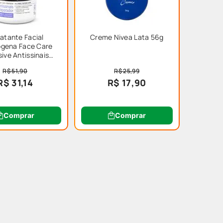
atante Facial
Creme Nivea Lata 56g
ogena Face Care
sive Antissinais
Reparador - 100g
R$ 51,90
R$ 25,99
R$ 31,14
R$ 17,90
Comprar
Comprar