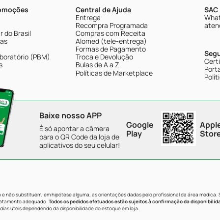
romoções
Central de Ajuda
SAC 
Entrega
What
Recompra Programada
aten
 do Brasil
Compras com Receita
tas
Alomed (tele-entrega)
Formas de Pagamento
Seg
boratório (PBM)
Troca e Devolução
Cert
s
Bulas de A a Z
Porta
Políticas de Marketplace
Polít
Baixe nosso APP
Google
Appl
É só apontar a câmera
Play
Stor
para o QR Code da loja de
aplicativos do seu celular!
e não substituem, em hipótese alguma, as orientações dadas pelo profissional da área médica.
tratamento adequado.
Todos os pedidos efetuados estão sujeitos à confirmação da disponibilid
dias úteis dependendo da disponibilidade do estoque em loja.