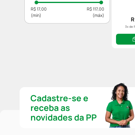
Gabriela Sabatini
R$ 17,00
R$ 117,00
Eudora
R
3
x de
Cadastre-se e
receba as
novidades da PP