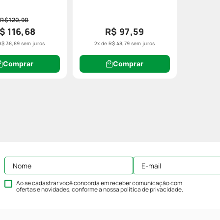
R$ 120,90
$ 116,68
R$ 97,59
R$
38
,
89
sem juros
2
x de
R$
48
,
79
sem juros
Comprar
Comprar
Ao se cadastrar você concorda em receber comunicação com
ofertas e novidades, conforme a nossa
política de privacidade
.