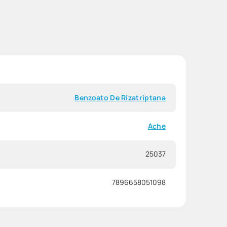
Benzoato De Rizatriptana
Ache
25037
7896658051098