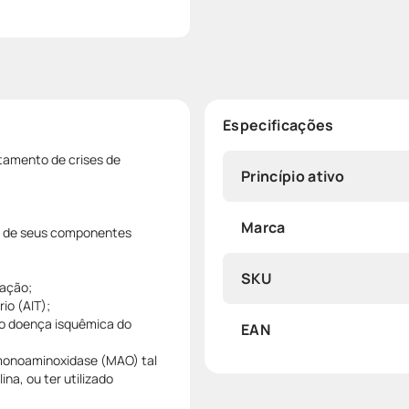
Especificações
tamento de crises de
Princípio ativo
Marca
 um de seus componentes
SKU
ração;
io (AIT);
do doença isquêmica do
EAN
monoaminoxidase (MAO) tal
na, ou ter utilizado