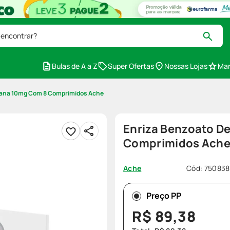
 encontrar?
Bulas de A a Z
Super Ofertas
Nossas Lojas
Mar
ptana 10mg Com 8 Comprimidos Ache
Enriza Benzoato D
Comprimidos Ach
Cód
:
750838
Ache
Preço PP
R$
89
,
38