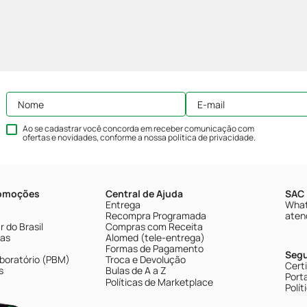
Ao se cadastrar você concorda em receber comunicação com
ofertas e novidades, conforme a nossa
política de privacidade
.
romoções
Central de Ajuda
SAC 
Entrega
What
Recompra Programada
aten
 do Brasil
Compras com Receita
tas
Alomed (tele-entrega)
Formas de Pagamento
Seg
boratório (PBM)
Troca e Devolução
Cert
s
Bulas de A a Z
Porta
Políticas de Marketplace
Polít