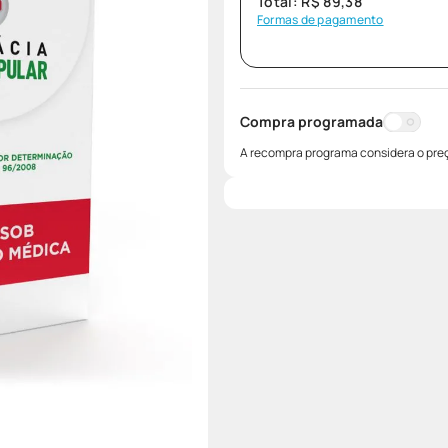
Total:
R$
89
,
38
Formas de pagamento
Compra programada
A recompra programa considera o preç