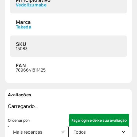
Princípio ativo
Vedolizumabe
Marca
Takeda
SKU
15083
EAN
7896641811425
Avaliações
Carregando…
Faça login e deixe sua avaliação
Mais recentes
Todos