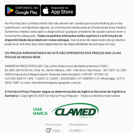
As informações contidas neste site não devem ser usadas para automedicação e não
substituem, em hipótese alguma, as orientações dadas pelo profissional da área médica.
Somente o médico está apto a diagnosticar qualquer problema de saúde e prescrever o
tratamento adequado.
Todos os pedidos efetuados estão sujeitos à confirmação da
disponibilidade de produto em nosso estoque.
O processo de separação dos produtos
pode levar até dois dias úteis dependendo da disponibilidade do estoque em loja.
OS PREÇOS APRESENTADOS NO SITE SÃO DIFERENTES DOS PREÇOS DAS LOJAS
FÍSICAS DE NOSSA REDE.
FARMÁCIA PREÇO POPULAR | Cia Latino Americana de Medicamentos | CNPJ:
84.683.481/0416-04 | End: Av. Santo Albano, 490 - Vila Vera | São Paulo - SP | CEP: 04.296-
000Farmacêutica Responsável: Amanda Zelia Deodato | CRF/SP: 107393 | IE:
140.593.699.117 | AFE: 7.45817-2 | CMVS - 355030801-477-008910-1-0 | WhatsApp: (47) 9
9202-1687 | e-mail:
atendimento@precopopular.com.br
.
A Farmácia Preço Popular segue as determinações da Agência Nacional de Vigilância
Sanitária
| Copyright © 2025 Farmácia Preço Popular - Todos os direitos reservados.
UMA
MARCA
Powered by
Developed by