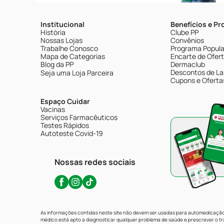
Institucional
Benefícios e P
História
Clube PP
Nossas Lojas
Convênios
Trabalhe Conosco
Programa Popular
Mapa de Categorias
Encarte de Ofer
Blog da PP
Dermaclub
Descontos de La
Seja uma Loja Parceira
Cupons e Oferta
Espaço Cuidar
Vacinas
Serviços Farmacêuticos
Testes Rápidos
Autoteste Covid-19
Nossas redes sociais
As informações contidas neste site não devem ser usadas para automedicação 
médico está apto a diagnosticar qualquer problema de saúde e prescrever o 