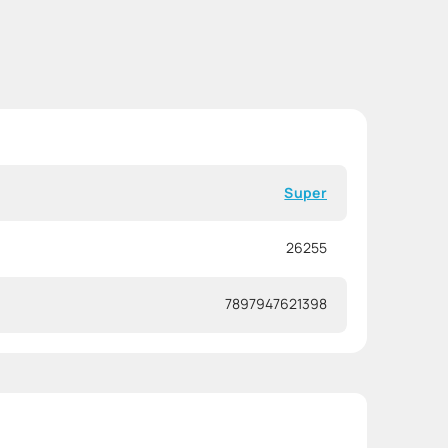
Super
26255
7897947621398