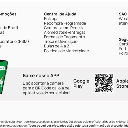
romoções
Central de Ajuda
SAC 
Entrega
What
Recompra Programada
aten
 do Brasil
Compras com Receita
tas
Alomed (tele-entrega)
Formas de Pagamento
Seg
boratório (PBM)
Troca e Devolução
Cert
s
Bulas de A a Z
Porta
Políticas de Marketplace
Polít
Baixe nosso APP
Google
Appl
É só apontar a câmera
Play
Stor
para o QR Code da loja de
aplicativos do seu celular!
e não substituem, em hipótese alguma, as orientações dadas pelo profissional da área médica.
tratamento adequado.
Todos os pedidos efetuados estão sujeitos à confirmação da disponibilid