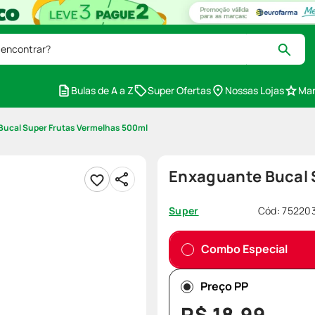
 encontrar?
Bulas de A a Z
Super Ofertas
Nossas Lojas
Mar
Bucal Super Frutas Vermelhas 500ml
Enxaguante Bucal 
Cód
:
75220
Super
Combo Especial
Preço PP
R$
18
,
99