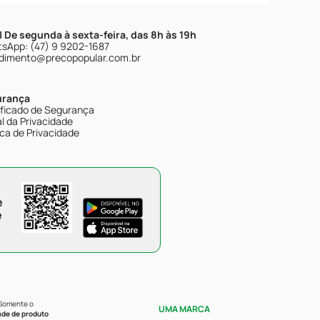
| De segunda à sexta-feira, das 8h às 19h
sApp: (47) 9 9202-1687
dimento@precopopular.com.br
urança
ificado de Segurança
l da Privacidade
ica de Privacidade
e
e
 Somente o
UMA MARCA
ade de produto