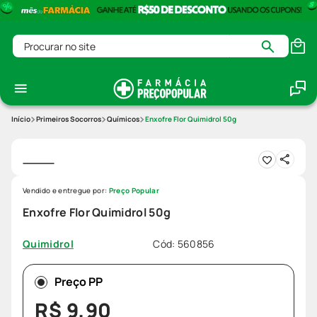
Procurar no site
Primeiros Socorros
Químicos
Enxofre Flor Quimidrol 50g
Vendido e entregue por:
Preço Popular
Enxofre Flor Quimidrol 50g
Cód
:
560856
Quimidrol
Preço PP
R$
9
,
90