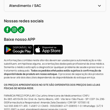
Bulas De A A Z
Autoteste Covid-19
Certificado De Segurança
Políticas De Marketplace
Portal Da Privacidade
Atendimento / SAC
Política De Privacidade
WhatsApp (47) 9202-1687
Atendimento@precopopular.com.br
Nossas redes sociais
Baixe nosso APP
As informações contidas neste site não devem ser usadas para automedicação e não
substituem, em hipótese alguma, as orientações dadas pelo profissional da área médica.
Somente o médico está apto a diagnosticar qualquer problema de saúde e prescrever o
tratamento adequado.
Todos os pedidos efetuados estão sujeitos à confirmação da
disponibilidade de produto em nosso estoque.
O processo de separação dos produtos
pode levar até dois dias úteis dependendo da disponibilidade do estoque em loja.
OS PREÇOS APRESENTADOS NO SITE SÃO DIFERENTES DOS PREÇOS DAS LOJAS
FÍSICAS DE NOSSA REDE.
FARMÁCIA PREÇO POPULAR | Cia Latino Americana de Medicamentos | CNPJ:
84.683.481/0416-04 | End: Av. Santo Albano, 490 - Vila Vera | São Paulo - SP | CEP: 04.296-
000Farmacêutica Responsável: Amanda Zelia Deodato | CRF/SP: 107393 | IE:
140.593.699.117 | AFE: 7.45817-2 | CMVS - 355030801-477-008910-1-0 | WhatsApp: (47) 9
9202-1687 | e-mail:
atendimento@precopopular.com.br
.