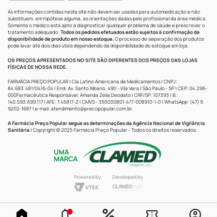
As informações contidas neste site não devem ser usadas para automedicação e não
substituem, em hipótese alguma, as orientações dadas pelo profissional da área médica.
Somente o médico está apto a diagnosticar qualquer problema de saúde e prescrever o
tratamento adequado.
Todos os pedidos efetuados estão sujeitos à confirmação da
disponibilidade de produto em nosso estoque.
O processo de separação dos produtos
pode levar até dois dias úteis dependendo da disponibilidade do estoque em loja.
OS PREÇOS APRESENTADOS NO SITE SÃO DIFERENTES DOS PREÇOS DAS LOJAS
FÍSICAS DE NOSSA REDE.
FARMÁCIA PREÇO POPULAR | Cia Latino Americana de Medicamentos | CNPJ:
84.683.481/0416-04 | End: Av. Santo Albano, 490 - Vila Vera | São Paulo - SP | CEP: 04.296-
000Farmacêutica Responsável: Amanda Zelia Deodato | CRF/SP: 107393 | IE:
140.593.699.117 | AFE: 7.45817-2 | CMVS - 355030801-477-008910-1-0 | WhatsApp: (47) 9
9202-1687 | e-mail:
atendimento@precopopular.com.br
.
A Farmácia Preço Popular segue as determinações da Agência Nacional de Vigilância
Sanitária
| Copyright © 2025 Farmácia Preço Popular - Todos os direitos reservados.
UMA
MARCA
Powered by
Developed by