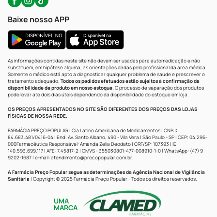
Baixe nosso APP
As informações contidas neste site não devem ser usadas para automedicação e não
substituem, em hipótese alguma, as orientações dadas pelo profissional da área médica.
Somente o médico está apto a diagnosticar qualquer problema de saúde e prescrever o
tratamento adequado.
Todos os pedidos efetuados estão sujeitos à confirmação da
disponibilidade de produto em nosso estoque.
O processo de separação dos produtos
pode levar até dois dias úteis dependendo da disponibilidade do estoque em loja.
OS PREÇOS APRESENTADOS NO SITE SÃO DIFERENTES DOS PREÇOS DAS LOJAS
FÍSICAS DE NOSSA REDE.
FARMÁCIA PREÇO POPULAR | Cia Latino Americana de Medicamentos | CNPJ:
84.683.481/0416-04 | End: Av. Santo Albano, 490 - Vila Vera | São Paulo - SP | CEP: 04.296-
000Farmacêutica Responsável: Amanda Zelia Deodato | CRF/SP: 107393 | IE:
140.593.699.117 | AFE: 7.45817-2 | CMVS - 355030801-477-008910-1-0 | WhatsApp: (47) 9
9202-1687 | e-mail:
atendimento@precopopular.com.br
.
A Farmácia Preço Popular segue as determinações da Agência Nacional de Vigilância
Sanitária
| Copyright © 2025 Farmácia Preço Popular - Todos os direitos reservados.
UMA
MARCA