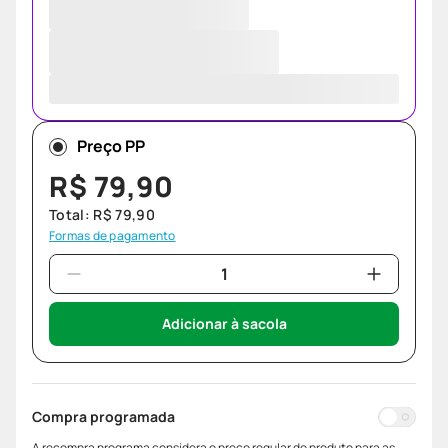
Preço PP
R$
79
,
90
Total:
R$
79
,
90
Formas de pagamento
Adicionar à sacola
Compra programada
A recompra programa considera o preço regular do produto para as