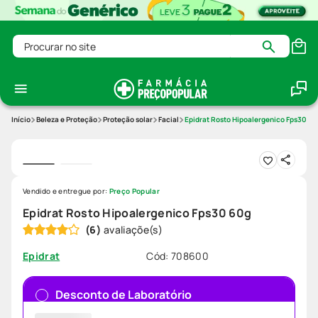
Procurar no site
Beleza e Proteção
Proteção solar
Facial
Epidrat Rosto Hipoalergenico Fps30 60
Vendido e entregue por:
Preço Popular
Epidrat Rosto Hipoalergenico Fps30 60g
(
6
)
Cód
:
708600
Epidrat
Desconto de Laboratório