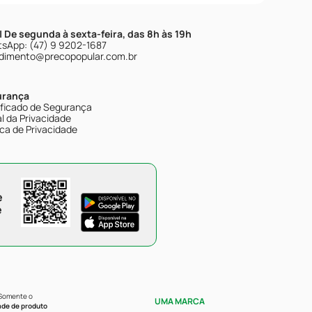
| De segunda à sexta-feira, das 8h às 19h
sApp: (47) 9 9202-1687
dimento@precopopular.com.br
urança
ificado de Segurança
l da Privacidade
ica de Privacidade
e
e
 Somente o
UMA MARCA
ade de produto