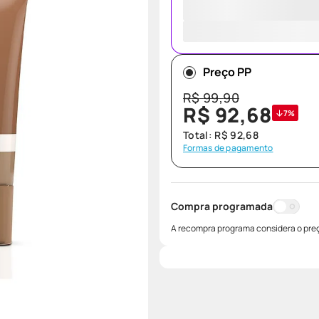
Preço PP
R$
99
,
90
R$
92
,
68
7%
Total:
R$
92
,
68
Formas de pagamento
Compra programada
A recompra programa considera o preç