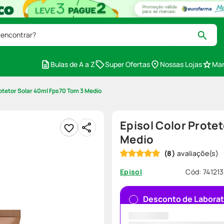
 encontrar?
Bulas de A a Z
Super Ofertas
Nossas Lojas
Mar
rotetor Solar 40ml Fps70 Tom 3 Medio
Episol Color Prote
Medio
(
8
)
Cód
:
741213
Episol
Desconto de Laborat