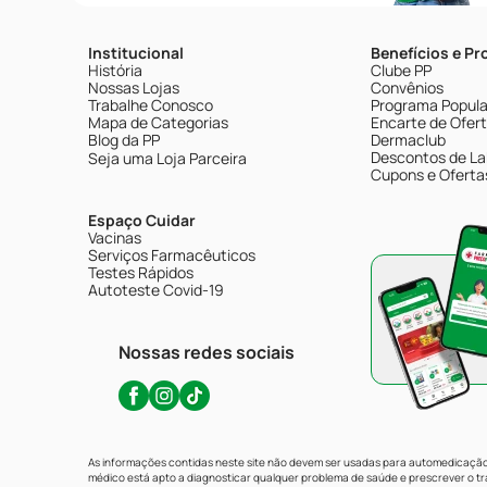
Institucional
Benefícios e P
História
Clube PP
Nossas Lojas
Convênios
Trabalhe Conosco
Programa Popular
Mapa de Categorias
Encarte de Ofer
Blog da PP
Dermaclub
Descontos de La
Seja uma Loja Parceira
Cupons e Oferta
Espaço Cuidar
Vacinas
Serviços Farmacêuticos
Testes Rápidos
Autoteste Covid-19
Nossas redes sociais
As informações contidas neste site não devem ser usadas para automedicação 
médico está apto a diagnosticar qualquer problema de saúde e prescrever o 