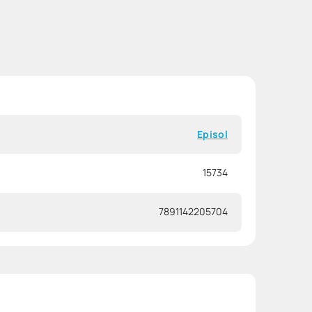
Episol
15734
7891142205704