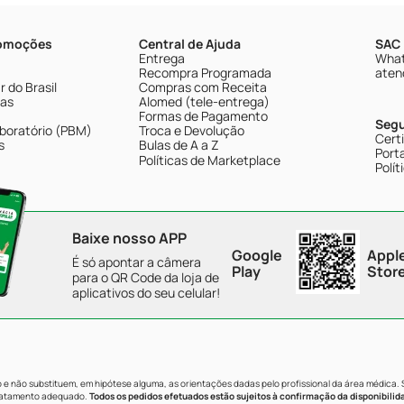
romoções
Central de Ajuda
SAC 
Entrega
What
Recompra Programada
aten
 do Brasil
Compras com Receita
tas
Alomed (tele-entrega)
Formas de Pagamento
Seg
boratório (PBM)
Troca e Devolução
Cert
s
Bulas de A a Z
Porta
Políticas de Marketplace
Polít
Baixe nosso APP
Google
Appl
É só apontar a câmera
Play
Stor
para o QR Code da loja de
aplicativos do seu celular!
e não substituem, em hipótese alguma, as orientações dadas pelo profissional da área médica.
tratamento adequado.
Todos os pedidos efetuados estão sujeitos à confirmação da disponibilid