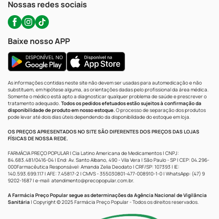
Nossas redes sociais
Baixe nosso APP
As informações contidas neste site não devem ser usadas para automedicação e não
substituem, em hipótese alguma, as orientações dadas pelo profissional da área médica.
Somente o médico está apto a diagnosticar qualquer problema de saúde e prescrever o
tratamento adequado.
Todos os pedidos efetuados estão sujeitos à confirmação da
disponibilidade de produto em nosso estoque.
O processo de separação dos produtos
pode levar até dois dias úteis dependendo da disponibilidade do estoque em loja.
OS PREÇOS APRESENTADOS NO SITE SÃO DIFERENTES DOS PREÇOS DAS LOJAS
FÍSICAS DE NOSSA REDE.
FARMÁCIA PREÇO POPULAR | Cia Latino Americana de Medicamentos | CNPJ:
84.683.481/0416-04 | End: Av. Santo Albano, 490 - Vila Vera | São Paulo - SP | CEP: 04.296-
000Farmacêutica Responsável: Amanda Zelia Deodato | CRF/SP: 107393 | IE:
140.593.699.117 | AFE: 7.45817-2 | CMVS - 355030801-477-008910-1-0 | WhatsApp: (47) 9
9202-1687 | e-mail:
atendimento@precopopular.com.br
.
A Farmácia Preço Popular segue as determinações da Agência Nacional de Vigilância
Sanitária
| Copyright © 2025 Farmácia Preço Popular - Todos os direitos reservados.