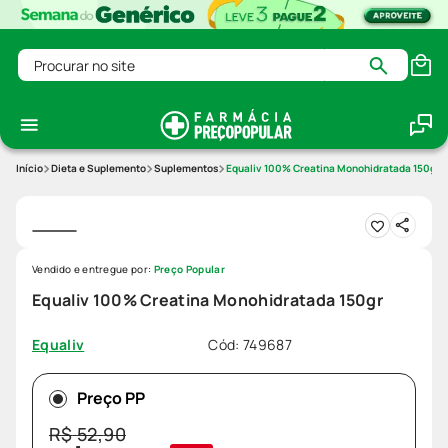
Procurar no site
Dieta e Suplemento
Suplementos
Equaliv 100% Creatina Monohidratada 150gr
Vendido e entregue por:
Preço Popular
Equaliv 100% Creatina Monohidratada 150gr
Cód
:
749687
Equaliv
Preço PP
R$
52
,
90