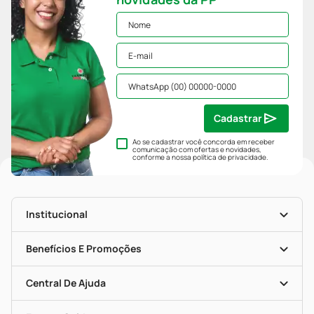
Cadastrar
Ao se cadastrar você concorda em receber
comunicação com ofertas e novidades,
conforme a nossa
política de privacidade
.
Institucional
História
Nossas Lojas
Benefícios E Promoções
Trabalhe Conosco
Mapa De Categorias
Clube PP
Blog Da PP
Convênios
Central De Ajuda
Seja Uma Loja Parceira
Programa Popular Do Brasil
Encarte De Ofertas
Entrega