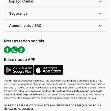
Dermaclub
Recompra Programada
Espaço Cuidar
Descontos De Laboratório (PBM)
Compras Com Receita
Cupons E Ofertas
Alomed (tele-Entrega)
Vacinas
Formas De Pagamento
Serviços Farmacêuticos
Segurança
Troca E Devolução
Testes Rápidos
Bulas De A A Z
Autoteste Covid-19
Certificado De Segurança
Políticas De Marketplace
Portal Da Privacidade
Atendimento / SAC
Política De Privacidade
WhatsApp (47) 9202-1687
Atendimento@precopopular.com.br
Nossas redes sociais
Baixe nosso APP
As informações contidas neste site não devem ser usadas para automedicação e não
substituem, em hipótese alguma, as orientações dadas pelo profissional da área médica.
Somente o médico está apto a diagnosticar qualquer problema de saúde e prescrever o
tratamento adequado.
Todos os pedidos efetuados estão sujeitos à confirmação da
disponibilidade de produto em nosso estoque.
O processo de separação dos produtos
pode levar até dois dias úteis dependendo da disponibilidade do estoque em loja.
OS PREÇOS APRESENTADOS NO SITE SÃO DIFERENTES DOS PREÇOS DAS LOJAS
FÍSICAS DE NOSSA REDE.