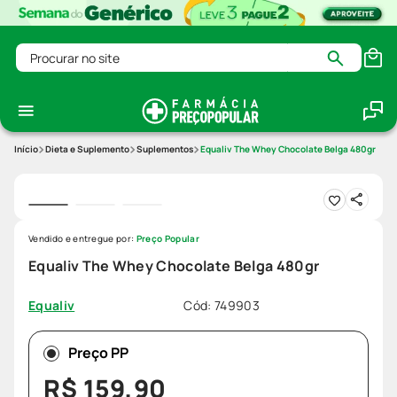
Procurar no site
Dieta e Suplemento
Suplementos
Equaliv The Whey Chocolate Belga 480gr
Vendido e entregue por:
Preço Popular
Equaliv The Whey Chocolate Belga 480gr
Cód
:
749903
Equaliv
Preço PP
R$
159
,
90