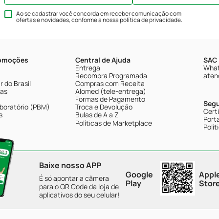
Ao se cadastrar você concorda em receber comunicação com
ofertas e novidades, conforme a nossa
política de privacidade
.
romoções
Central de Ajuda
SAC 
Entrega
What
Recompra Programada
aten
 do Brasil
Compras com Receita
tas
Alomed (tele-entrega)
Formas de Pagamento
Seg
boratório (PBM)
Troca e Devolução
Cert
s
Bulas de A a Z
Porta
Políticas de Marketplace
Polít
Baixe nosso APP
Google
Appl
É só apontar a câmera
Play
Stor
para o QR Code da loja de
aplicativos do seu celular!