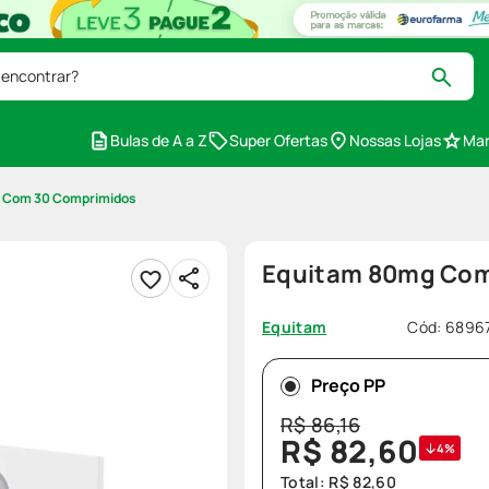
 encontrar?
Bulas de A a Z
Super Ofertas
Nossas Lojas
Mar
 Com 30 Comprimidos
Equitam 80mg Com
Cód
:
6896
Equitam
Preço PP
R$
86
,
16
R$
82
,
60
4%
Total:
R$
82
,
60