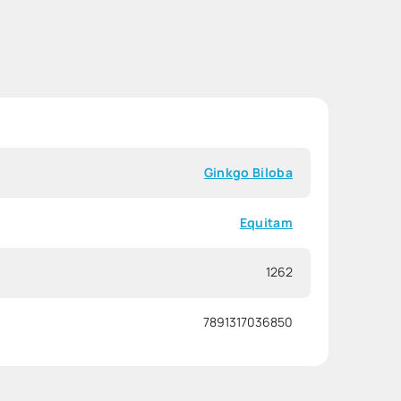
Ginkgo Biloba
Equitam
1262
7891317036850