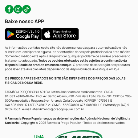
Baixe nosso APP
As informações contidas neste site não devem ser usadas para automedicação e não
substituem, em hipótese alguma, as orientações dadas pelo profissional da área médica.
Somente o médico está apto a diagnosticar qualquer problema de saúde e prescrever o
tratamento adequado.
Todos os pedidos efetuados estão sujeitos à confirmação da
disponibilidade de produto em nosso estoque.
O processo de separação dos produtos
pode levar até dois dias úteis dependendo da disponibilidade do estoque em loja.
OS PREÇOS APRESENTADOS NO SITE SÃO DIFERENTES DOS PREÇOS DAS LOJAS
FÍSICAS DE NOSSA REDE.
FARMÁCIA PREÇO POPULAR | Cia Latino Americana de Medicamentos | CNPJ:
84.683.481/0416-04 | End: Av. Santo Albano, 490 - Vila Vera | São Paulo - SP | CEP: 04.296-
000Farmacêutica Responsável: Amanda Zelia Deodato | CRF/SP: 107393 | IE:
140.593.699.117 | AFE: 7.45817-2 | CMVS - 355030801-477-008910-1-0 | WhatsApp: (47) 9
9202-1687 | e-mail:
atendimento@precopopular.com.br
.
A Farmácia Preço Popular segue as determinações da Agência Nacional de Vigilância
Sanitária
| Copyright © 2025 Farmácia Preço Popular - Todos os direitos reservados.
UMA