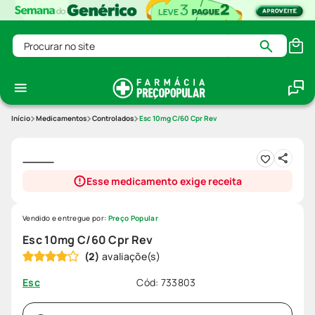
Procurar no site
Medicamentos
Controlados
Esc 10mg C/60 Cpr Rev
Esse medicamento exige receita
Vendido e entregue por:
Preço Popular
Esc 10mg C/60 Cpr Rev
(
2
)
Cód
:
733803
Esc