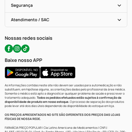
Vacinas
Formas De Pagamento
Serviços Farmacêuticos
Segurança
Troca E Devolução
Testes Rápidos
Bulas De A A Z
Autoteste Covid-19
Certificado De Segurança
Políticas De Marketplace
Portal Da Privacidade
Atendimento / SAC
Política De Privacidade
WhatsApp (47) 9202-1687
Atendimento@precopopular.com.br
Nossas redes sociais
Baixe nosso APP
As informações contidas neste site não devem ser usadas para automedicação e não
substituem, em hipótese alguma, as orientações dadas pelo profissional da área médica.
Somente o médico está apto a diagnosticar qualquer problema de saúde e prescrever o
tratamento adequado.
Todos os pedidos efetuados estão sujeitos à confirmação da
disponibilidade de produto em nosso estoque.
O processo de separação dos produtos
pode levar até dois dias úteis dependendo da disponibilidade do estoque em loja.
OS PREÇOS APRESENTADOS NO SITE SÃO DIFERENTES DOS PREÇOS DAS LOJAS
FÍSICAS DE NOSSA REDE.
FARMÁCIA PREÇO POPULAR | Cia Latino Americana de Medicamentos | CNPJ:
84.683.481/0416-04 | End: Av. Santo Albano, 490 - Vila Vera | São Paulo - SP | CEP: 04.296-