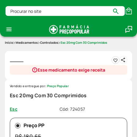
Procurar no site
Medicamentos
Controlados
Esc 20mg Com 30 Comprimidos
Esse medicamento exige receita
Vendido e entregue por:
Preço Popular
Esc 20mg Com 30 Comprimidos
Cód
:
724057
Esc
Preço PP
R$
180
,
65