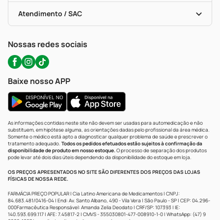
Bulas De A A Z
Autoteste Covid-19
Certificado De Segurança
Políticas De Marketplace
Portal Da Privacidade
Atendimento / SAC
Política De Privacidade
WhatsApp (47) 9202-1687
Atendimento@precopopular.com.br
Nossas redes sociais
Baixe nosso APP
As informações contidas neste site não devem ser usadas para automedicação e não
substituem, em hipótese alguma, as orientações dadas pelo profissional da área médica.
Somente o médico está apto a diagnosticar qualquer problema de saúde e prescrever o
tratamento adequado.
Todos os pedidos efetuados estão sujeitos à confirmação da
disponibilidade de produto em nosso estoque.
O processo de separação dos produtos
pode levar até dois dias úteis dependendo da disponibilidade do estoque em loja.
OS PREÇOS APRESENTADOS NO SITE SÃO DIFERENTES DOS PREÇOS DAS LOJAS
FÍSICAS DE NOSSA REDE.
FARMÁCIA PREÇO POPULAR | Cia Latino Americana de Medicamentos | CNPJ:
84.683.481/0416-04 | End: Av. Santo Albano, 490 - Vila Vera | São Paulo - SP | CEP: 04.296-
000Farmacêutica Responsável: Amanda Zelia Deodato | CRF/SP: 107393 | IE:
140.593.699.117 | AFE: 7.45817-2 | CMVS - 355030801-477-008910-1-0 | WhatsApp: (47) 9