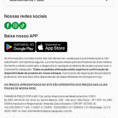
Política De Privacidade
WhatsApp (47) 9202-1687
Atendimento@precopopular.com.br
Nossas redes sociais
Baixe nosso APP
As informações contidas neste site não devem ser usadas para automedicação e não
substituem, em hipótese alguma, as orientações dadas pelo profissional da área médica.
Somente o médico está apto a diagnosticar qualquer problema de saúde e prescrever o
tratamento adequado.
Todos os pedidos efetuados estão sujeitos à confirmação da
disponibilidade de produto em nosso estoque.
O processo de separação dos produtos
pode levar até dois dias úteis dependendo da disponibilidade do estoque em loja.
OS PREÇOS APRESENTADOS NO SITE SÃO DIFERENTES DOS PREÇOS DAS LOJAS
FÍSICAS DE NOSSA REDE.
FARMÁCIA PREÇO POPULAR | Cia Latino Americana de Medicamentos | CNPJ:
84.683.481/0416-04 | End: Av. Santo Albano, 490 - Vila Vera | São Paulo - SP | CEP: 04.296-
000Farmacêutica Responsável: Amanda Zelia Deodato | CRF/SP: 107393 | IE:
140.593.699.117 | AFE: 7.45817-2 | CMVS - 355030801-477-008910-1-0 | WhatsApp: (47) 9
9202-1687 | e-mail:
atendimento@precopopular.com.br
.