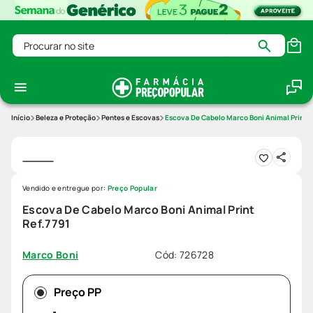
Procurar no site
Beleza e Proteção
Pentes e Escovas
Escova De Cabelo Marco Boni Animal Print R
Vendido e entregue por:
Preço Popular
Escova De Cabelo Marco Boni Animal Print
Ref.7791
Cód
:
726728
Marco Boni
Preço PP