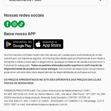
Política De Privacidade
WhatsApp (47) 9202-1687
Atendimento@precopopular.com.br
Nossas redes sociais
Baixe nosso APP
As informações contidas neste site não devem ser usadas para automedicação e não
substituem, em hipótese alguma, as orientações dadas pelo profissional da área médica.
Somente o médico está apto a diagnosticar qualquer problema de saúde e prescrever o
tratamento adequado.
Todos os pedidos efetuados estão sujeitos à confirmação da
disponibilidade de produto em nosso estoque.
O processo de separação dos produtos
pode levar até dois dias úteis dependendo da disponibilidade do estoque em loja.
OS PREÇOS APRESENTADOS NO SITE SÃO DIFERENTES DOS PREÇOS DAS LOJAS
FÍSICAS DE NOSSA REDE.
FARMÁCIA PREÇO POPULAR | Cia Latino Americana de Medicamentos | CNPJ:
84.683.481/0416-04 | End: Av. Santo Albano, 490 - Vila Vera | São Paulo - SP | CEP: 04.296-
000Farmacêutica Responsável: Amanda Zelia Deodato | CRF/SP: 107393 | IE:
140.593.699.117 | AFE: 7.45817-2 | CMVS - 355030801-477-008910-1-0 | WhatsApp: (47) 9
9202-1687 | e-mail:
atendimento@precopopular.com.br
.