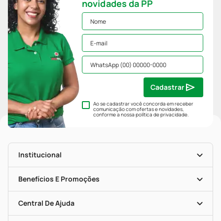
novidades da PP
Cadastrar
Ao se cadastrar você concorda em receber
comunicação com ofertas e novidades,
conforme a nossa
política de privacidade
.
Institucional
História
Nossas Lojas
Benefícios E Promoções
Trabalhe Conosco
Mapa De Categorias
Clube PP
Blog Da PP
Convênios
Central De Ajuda
Seja Uma Loja Parceira
Programa Popular Do Brasil
Encarte De Ofertas
Entrega