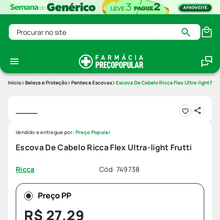
Procurar no site
Beleza e Proteção
Pentes e Escovas
Escova De Cabelo Ricca Flex Ultra-light Frut
Vendido e entregue por:
Preço Popular
Escova De Cabelo Ricca Flex Ultra-light Frutti
Cód
:
749738
Ricca
Preço PP
R$
27
,
29