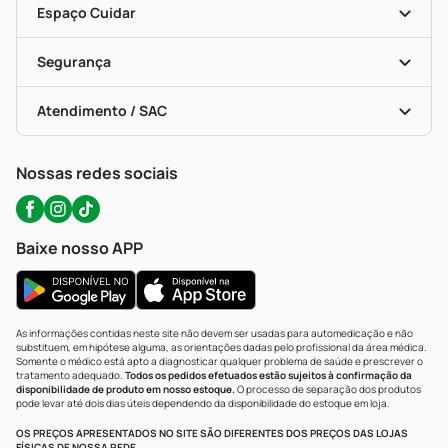
Dermaclub
Recompra Programada
Espaço Cuidar
Descontos De Laboratório (PBM)
Compras Com Receita
Cupons E Ofertas
Alomed (tele-Entrega)
Vacinas
Formas De Pagamento
Serviços Farmacêuticos
Segurança
Troca E Devolução
Testes Rápidos
Bulas De A A Z
Autoteste Covid-19
Certificado De Segurança
Políticas De Marketplace
Portal Da Privacidade
Atendimento / SAC
Política De Privacidade
WhatsApp (47) 9202-1687
Atendimento@precopopular.com.br
Nossas redes sociais
Baixe nosso APP
As informações contidas neste site não devem ser usadas para automedicação e não
substituem, em hipótese alguma, as orientações dadas pelo profissional da área médica.
Somente o médico está apto a diagnosticar qualquer problema de saúde e prescrever o
tratamento adequado.
Todos os pedidos efetuados estão sujeitos à confirmação da
disponibilidade de produto em nosso estoque.
O processo de separação dos produtos
pode levar até dois dias úteis dependendo da disponibilidade do estoque em loja.
OS PREÇOS APRESENTADOS NO SITE SÃO DIFERENTES DOS PREÇOS DAS LOJAS
FÍSICAS DE NOSSA REDE.