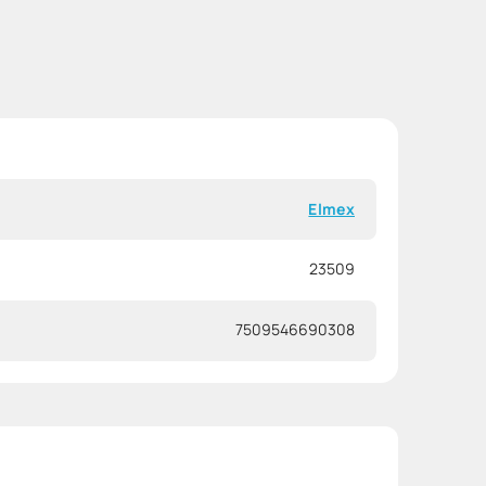
Elmex
23509
7509546690308