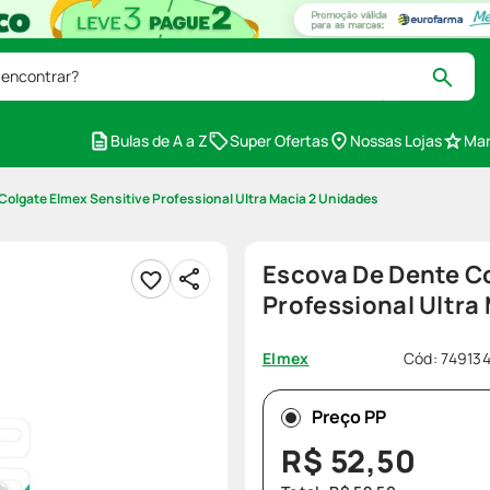
 encontrar?
Bulas de A a Z
Super Ofertas
Nossas Lojas
Mar
Colgate Elmex Sensitive Professional Ultra Macia 2 Unidades
Escova De Dente Co
Professional Ultra
Cód
:
74913
Elmex
Preço PP
R$
52
,
50