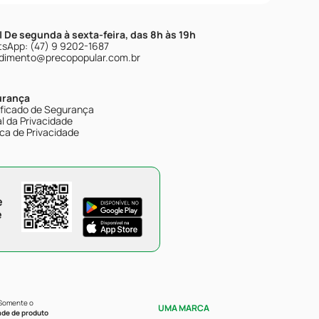
| De segunda à sexta-feira, das 8h às 19h
sApp: (47) 9 9202-1687
dimento@precopopular.com.br
urança
ificado de Segurança
l da Privacidade
ica de Privacidade
e
e
 Somente o
UMA MARCA
ade de produto