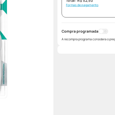
Total:
R$
52
,
50
Formas de pagamento
Compra programada
A recompra programa considera o preç