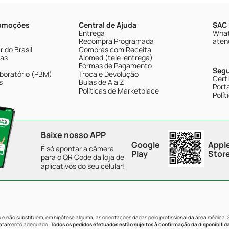
romoções
Central de Ajuda
SAC 
Entrega
What
Recompra Programada
aten
 do Brasil
Compras com Receita
tas
Alomed (tele-entrega)
Formas de Pagamento
Seg
boratório (PBM)
Troca e Devolução
Cert
s
Bulas de A a Z
Porta
Políticas de Marketplace
Polít
Baixe nosso APP
Google
Appl
É só apontar a câmera
Play
Stor
para o QR Code da loja de
aplicativos do seu celular!
e não substituem, em hipótese alguma, as orientações dadas pelo profissional da área médica.
tratamento adequado.
Todos os pedidos efetuados estão sujeitos à confirmação da disponibilid