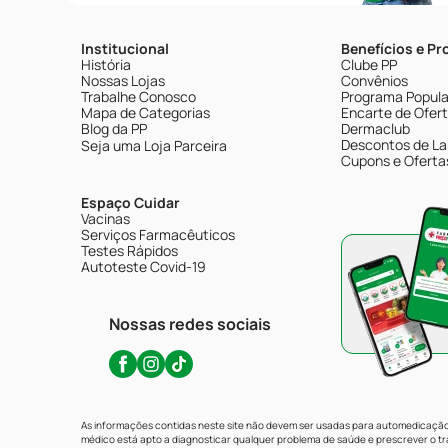
Institucional
Benefícios e P
História
Clube PP
Nossas Lojas
Convênios
Trabalhe Conosco
Programa Popular
Mapa de Categorias
Encarte de Ofer
Blog da PP
Dermaclub
Descontos de La
Seja uma Loja Parceira
Cupons e Oferta
Espaço Cuidar
Vacinas
Serviços Farmacêuticos
Testes Rápidos
Autoteste Covid-19
Nossas redes sociais
As informações contidas neste site não devem ser usadas para automedicação 
médico está apto a diagnosticar qualquer problema de saúde e prescrever o 