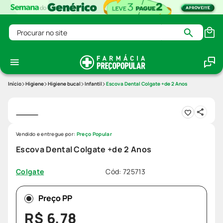
Procurar no site
Higiene
Higiene bucal
Infantil
Escova Dental Colgate +de 2 Anos
Vendido e entregue por:
Preço Popular
Escova Dental Colgate +de 2 Anos
Cód
:
725713
Colgate
Preço PP
R$
6
,
78