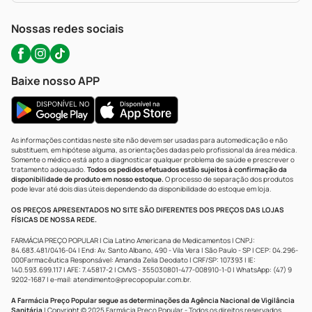
WhatsApp (47) 9202-1687
Atendimento@precopopular.com.br
Nossas redes sociais
Baixe nosso APP
As informações contidas neste site não devem ser usadas para automedicação e não
substituem, em hipótese alguma, as orientações dadas pelo profissional da área médica.
Somente o médico está apto a diagnosticar qualquer problema de saúde e prescrever o
tratamento adequado.
Todos os pedidos efetuados estão sujeitos à confirmação da
disponibilidade de produto em nosso estoque.
O processo de separação dos produtos
pode levar até dois dias úteis dependendo da disponibilidade do estoque em loja.
OS PREÇOS APRESENTADOS NO SITE SÃO DIFERENTES DOS PREÇOS DAS LOJAS
FÍSICAS DE NOSSA REDE.
FARMÁCIA PREÇO POPULAR | Cia Latino Americana de Medicamentos | CNPJ:
84.683.481/0416-04 | End: Av. Santo Albano, 490 - Vila Vera | São Paulo - SP | CEP: 04.296-
000Farmacêutica Responsável: Amanda Zelia Deodato | CRF/SP: 107393 | IE:
140.593.699.117 | AFE: 7.45817-2 | CMVS - 355030801-477-008910-1-0 | WhatsApp: (47) 9
9202-1687 | e-mail:
atendimento@precopopular.com.br
.
A Farmácia Preço Popular segue as determinações da Agência Nacional de Vigilância
Sanitária
| Copyright © 2025 Farmácia Preço Popular - Todos os direitos reservados.