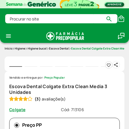
Procurar no site
Higiene
Higiene bucal
Escova Dental
Escova Dental Colgate Extra Clean Media
Vendido e entregue por:
Preço Popular
Escova Dental Colgate Extra Clean Media 3
Unidades
(
3
)
Cód
:
713106
Colgate
Preço PP