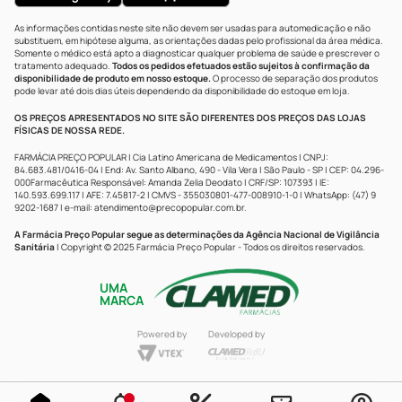
As informações contidas neste site não devem ser usadas para automedicação e não
substituem, em hipótese alguma, as orientações dadas pelo profissional da área médica.
Somente o médico está apto a diagnosticar qualquer problema de saúde e prescrever o
tratamento adequado.
Todos os pedidos efetuados estão sujeitos à confirmação da
disponibilidade de produto em nosso estoque.
O processo de separação dos produtos
pode levar até dois dias úteis dependendo da disponibilidade do estoque em loja.
OS PREÇOS APRESENTADOS NO SITE SÃO DIFERENTES DOS PREÇOS DAS LOJAS
FÍSICAS DE NOSSA REDE.
FARMÁCIA PREÇO POPULAR | Cia Latino Americana de Medicamentos | CNPJ:
84.683.481/0416-04 | End: Av. Santo Albano, 490 - Vila Vera | São Paulo - SP | CEP: 04.296-
000Farmacêutica Responsável: Amanda Zelia Deodato | CRF/SP: 107393 | IE:
140.593.699.117 | AFE: 7.45817-2 | CMVS - 355030801-477-008910-1-0 | WhatsApp: (47) 9
9202-1687 | e-mail:
atendimento@precopopular.com.br
.
A Farmácia Preço Popular segue as determinações da Agência Nacional de Vigilância
Sanitária
| Copyright © 2025 Farmácia Preço Popular - Todos os direitos reservados.
UMA
MARCA
Powered by
Developed by