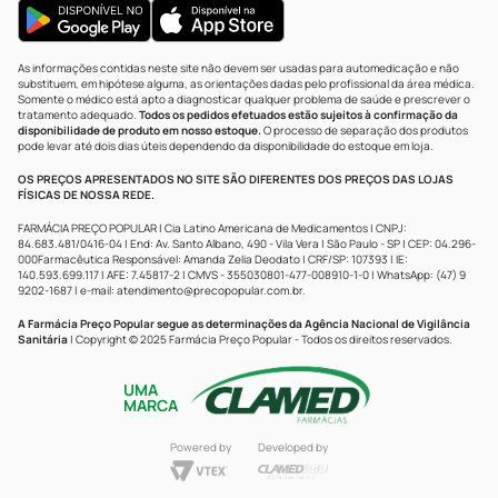
As informações contidas neste site não devem ser usadas para automedicação e não
substituem, em hipótese alguma, as orientações dadas pelo profissional da área médica.
Somente o médico está apto a diagnosticar qualquer problema de saúde e prescrever o
tratamento adequado.
Todos os pedidos efetuados estão sujeitos à confirmação da
disponibilidade de produto em nosso estoque.
O processo de separação dos produtos
pode levar até dois dias úteis dependendo da disponibilidade do estoque em loja.
OS PREÇOS APRESENTADOS NO SITE SÃO DIFERENTES DOS PREÇOS DAS LOJAS
FÍSICAS DE NOSSA REDE.
FARMÁCIA PREÇO POPULAR | Cia Latino Americana de Medicamentos | CNPJ:
84.683.481/0416-04 | End: Av. Santo Albano, 490 - Vila Vera | São Paulo - SP | CEP: 04.296-
000Farmacêutica Responsável: Amanda Zelia Deodato | CRF/SP: 107393 | IE:
140.593.699.117 | AFE: 7.45817-2 | CMVS - 355030801-477-008910-1-0 | WhatsApp: (47) 9
9202-1687 | e-mail:
atendimento@precopopular.com.br
.
A Farmácia Preço Popular segue as determinações da Agência Nacional de Vigilância
Sanitária
| Copyright © 2025 Farmácia Preço Popular - Todos os direitos reservados.
UMA
MARCA
Powered by
Developed by