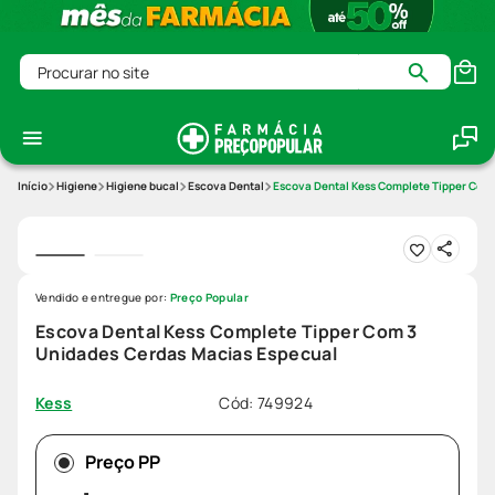
Procurar no site
Higiene
Higiene bucal
Escova Dental
Escova Dental Kess Complete Tipper Com
Vendido e entregue por:
Preço Popular
Escova Dental Kess Complete Tipper Com 3
Unidades Cerdas Macias Especual
Cód
:
749924
Kess
Preço PP