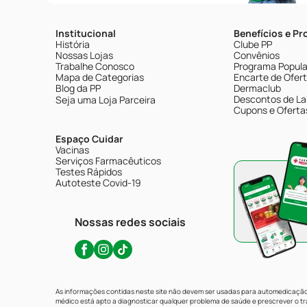
Institucional
Benefícios e P
História
Clube PP
Nossas Lojas
Convênios
Trabalhe Conosco
Programa Popular
Mapa de Categorias
Encarte de Ofer
Blog da PP
Dermaclub
Descontos de La
Seja uma Loja Parceira
Cupons e Oferta
Espaço Cuidar
Vacinas
Serviços Farmacêuticos
Testes Rápidos
Autoteste Covid-19
Nossas redes sociais
As informações contidas neste site não devem ser usadas para automedicação 
médico está apto a diagnosticar qualquer problema de saúde e prescrever o 