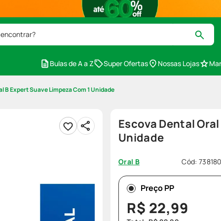
 encontrar?
Bulas de A a Z
Super Ofertas
Nossas Lojas
Mar
al B Expert Suave Limpeza Com 1 Unidade
Escova Dental Oral
Unidade
Cód
:
73818
Oral B
Preço PP
R$
22
,
99