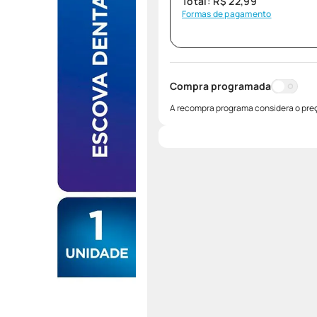
Total:
R$
22
,
99
Formas de pagamento
Compra programada
A recompra programa considera o preç