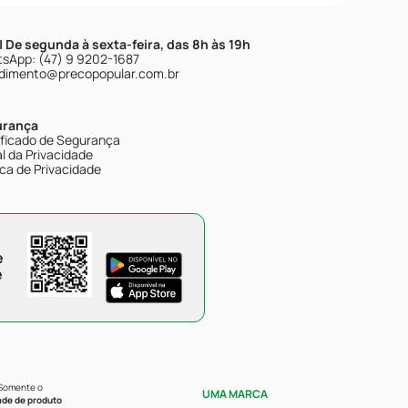
| De segunda à sexta-feira, das 8h às 19h
sApp: (47) 9 9202-1687
dimento@precopopular.com.br
urança
ificado de Segurança
l da Privacidade
ica de Privacidade
e
e
 Somente o
UMA MARCA
ade de produto