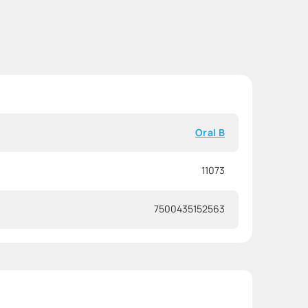
Oral B
11073
7500435152563