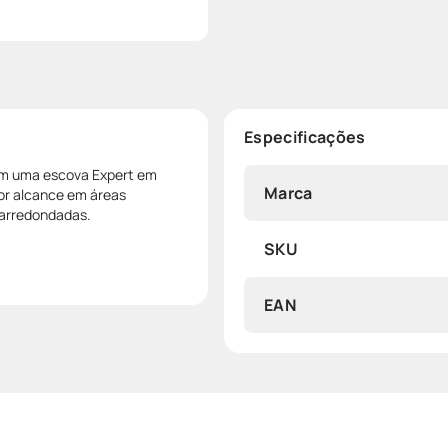
Especificações
tem uma escova Expert em
Marca
or alcance em áreas
 arredondadas.
SKU
EAN