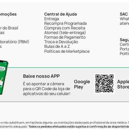
romoções
Central de Ajuda
SAC 
Entrega
What
Recompra Programada
aten
 do Brasil
Compras com Receita
tas
Alomed (tele-entrega)
Formas de Pagamento
Seg
boratório (PBM)
Troca e Devolução
Cert
s
Bulas de A a Z
Porta
Políticas de Marketplace
Polít
Baixe nosso APP
Google
Appl
É só apontar a câmera
Play
Stor
para o QR Code da loja de
aplicativos do seu celular!
e não substituem, em hipótese alguma, as orientações dadas pelo profissional da área médica.
tratamento adequado.
Todos os pedidos efetuados estão sujeitos à confirmação da disponibilid