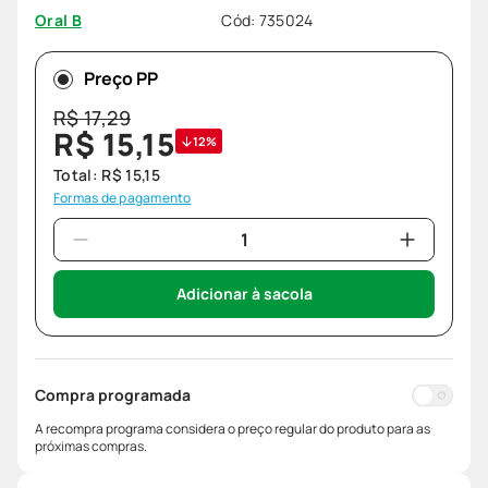
Cód
:
735024
Oral B
Preço PP
R$
17
,
29
R$
15
,
15
12%
Total:
R$
15
,
15
Formas de pagamento
Adicionar à sacola
Compra programada
A recompra programa considera o preço regular do produto para as
próximas compras.