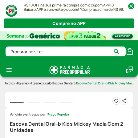
R$ 10 OFF na sua primeira compra com o cupom APP10
Baixe o APP e aproveite o cupom! *Compras acima de R$ 99.
Compre no APP
Procurar no site
Higiene
Higiene bucal
Escova Dental
Escova Dental Oral-b Kids Mickey Macia 
Vendido e entregue por:
Preço Popular
Escova Dental Oral-b Kids Mickey Macia Com 2
Unidades