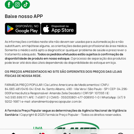
Baixe nosso APP
As informações contidas neste site não devem ser usadas para automedicação e não
substituem, em hipótese alguma, as orientações dadas pelo profissional da área médica.
Somente o médico está apto a diagnosticar qualquer problema de saúde e prescrever o
tratamento adequado.
Todos os pedidos efetuados estão sujeitos à confirmação da
disponibilidade de produto em nosso estoque.
O processo de separação dos produtos
pode levar até dois dias úteis dependendo da disponibilidade do estoque em loja.
OS PREÇOS APRESENTADOS NO SITE SÃO DIFERENTES DOS PREÇOS DAS LOJAS
FÍSICAS DE NOSSA REDE.
FARMÁCIA PREÇO POPULAR | Cia Latino Americana de Medicamentos | CNPJ:
84.683.481/0416-04 | End: Av. Santo Albano, 490 - Vila Vera | São Paulo - SP | CEP: 04.296-
000Farmacêutica Responsável: Amanda Zelia Deodato | CRF/SP: 107393 | IE:
140.593.699.117 | AFE: 7.45817-2 | CMVS - 355030801-477-008910-1-0 | WhatsApp: (47) 9
9202-1687 | e-mail:
atendimento@precopopular.com.br
.
A Farmácia Preço Popular segue as determinações da Agência Nacional de Vigilância
Sanitária
| Copyright © 2025 Farmácia Preço Popular - Todos os direitos reservados.
UMA
MARCA