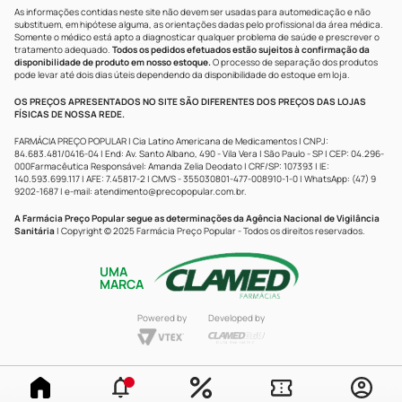
As informações contidas neste site não devem ser usadas para automedicação e não
substituem, em hipótese alguma, as orientações dadas pelo profissional da área médica.
Somente o médico está apto a diagnosticar qualquer problema de saúde e prescrever o
tratamento adequado.
Todos os pedidos efetuados estão sujeitos à confirmação da
disponibilidade de produto em nosso estoque.
O processo de separação dos produtos
pode levar até dois dias úteis dependendo da disponibilidade do estoque em loja.
OS PREÇOS APRESENTADOS NO SITE SÃO DIFERENTES DOS PREÇOS DAS LOJAS
FÍSICAS DE NOSSA REDE.
FARMÁCIA PREÇO POPULAR | Cia Latino Americana de Medicamentos | CNPJ:
84.683.481/0416-04 | End: Av. Santo Albano, 490 - Vila Vera | São Paulo - SP | CEP: 04.296-
000Farmacêutica Responsável: Amanda Zelia Deodato | CRF/SP: 107393 | IE:
140.593.699.117 | AFE: 7.45817-2 | CMVS - 355030801-477-008910-1-0 | WhatsApp: (47) 9
9202-1687 | e-mail:
atendimento@precopopular.com.br
.
A Farmácia Preço Popular segue as determinações da Agência Nacional de Vigilância
Sanitária
| Copyright © 2025 Farmácia Preço Popular - Todos os direitos reservados.
UMA
MARCA
Powered by
Developed by