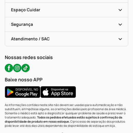
Encarte De Ofertas
Entrega
Dermaclub
Recompra Programada
Espaço Cuidar
Descontos De Laboratório (PBM)
Compras Com Receita
Cupons E Ofertas
Alomed (tele-Entrega)
Vacinas
Formas De Pagamento
Serviços Farmacêuticos
Segurança
Troca E Devolução
Testes Rápidos
Bulas De A A Z
Autoteste Covid-19
Certificado De Segurança
Políticas De Marketplace
Portal Da Privacidade
Atendimento / SAC
Política De Privacidade
WhatsApp (47) 9202-1687
Atendimento@precopopular.com.br
Nossas redes sociais
Baixe nosso APP
As informações contidas neste site não devem ser usadas para automedicação e não
substituem, em hipótese alguma, as orientações dadas pelo profissional da área médica.
Somente o médico está apto a diagnosticar qualquer problema de saúde e prescrever o
tratamento adequado.
Todos os pedidos efetuados estão sujeitos à confirmação da
disponibilidade de produto em nosso estoque.
O processo de separação dos produtos
pode levar até dois dias úteis dependendo da disponibilidade do estoque em loja.