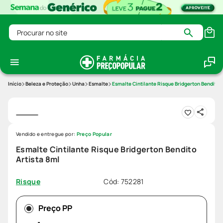
Procurar no site
Beleza e Proteção
Unha
Esmalte
Esmalte Cintilante Risque Bridgerton Bendito A
Vendido e entregue por:
Preço Popular
Esmalte Cintilante Risque Bridgerton Bendito
Artista 8ml
Cód
:
752281
Risque
Preço PP