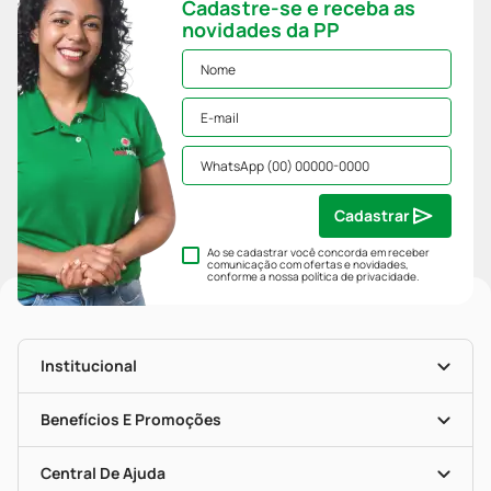
Cadastre-se e receba as
novidades da PP
Cadastrar
Ao se cadastrar você concorda em receber
comunicação com ofertas e novidades,
conforme a nossa
política de privacidade
.
Institucional
História
Nossas Lojas
Benefícios E Promoções
Trabalhe Conosco
Mapa De Categorias
Clube PP
Blog Da PP
Convênios
Central De Ajuda
Seja Uma Loja Parceira
Programa Popular Do Brasil