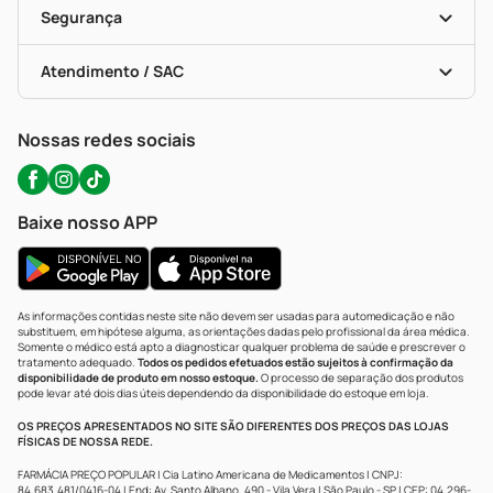
Formas De Pagamento
Serviços Farmacêuticos
Segurança
Troca E Devolução
Testes Rápidos
Bulas De A A Z
Autoteste Covid-19
Certificado De Segurança
Políticas De Marketplace
Portal Da Privacidade
Atendimento / SAC
Política De Privacidade
WhatsApp (47) 9202-1687
Atendimento@precopopular.com.br
Nossas redes sociais
Baixe nosso APP
As informações contidas neste site não devem ser usadas para automedicação e não
substituem, em hipótese alguma, as orientações dadas pelo profissional da área médica.
Somente o médico está apto a diagnosticar qualquer problema de saúde e prescrever o
tratamento adequado.
Todos os pedidos efetuados estão sujeitos à confirmação da
disponibilidade de produto em nosso estoque.
O processo de separação dos produtos
pode levar até dois dias úteis dependendo da disponibilidade do estoque em loja.
OS PREÇOS APRESENTADOS NO SITE SÃO DIFERENTES DOS PREÇOS DAS LOJAS
FÍSICAS DE NOSSA REDE.
FARMÁCIA PREÇO POPULAR | Cia Latino Americana de Medicamentos | CNPJ:
84.683.481/0416-04 | End: Av. Santo Albano, 490 - Vila Vera | São Paulo - SP | CEP: 04.296-