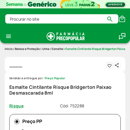
Procurar no site
Beleza e Proteção
Unha
Esmalte
Esmalte Cintilante Risque Bridgerton Paixao
Vendido e entregue por:
Preço Popular
Esmalte Cintilante Risque Bridgerton Paixao
Desmascarada 8ml
Cód
:
752288
Risque
Preço PP