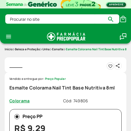
Procurar no site
Beleza e Proteção
Unha
Esmalte
Esmalte Colorama Nail Tint Base Nutritiva 8ml
Vendido e entregue por:
Preço Popular
Esmalte Colorama Nail Tint Base Nutritiva 8ml
Cód
:
749806
Colorama
Preço PP
R$
9
,
29