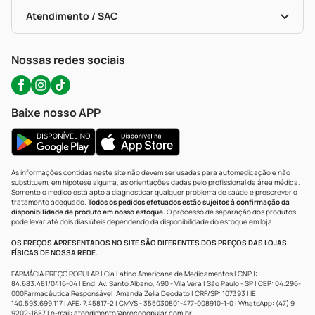
Bulas De A A Z
Autoteste Covid-19
Certificado De Segurança
Políticas De Marketplace
Portal Da Privacidade
Atendimento / SAC
Política De Privacidade
WhatsApp (47) 9202-1687
Atendimento@precopopular.com.br
Nossas redes sociais
Baixe nosso APP
As informações contidas neste site não devem ser usadas para automedicação e não
substituem, em hipótese alguma, as orientações dadas pelo profissional da área médica.
Somente o médico está apto a diagnosticar qualquer problema de saúde e prescrever o
tratamento adequado.
Todos os pedidos efetuados estão sujeitos à confirmação da
disponibilidade de produto em nosso estoque.
O processo de separação dos produtos
pode levar até dois dias úteis dependendo da disponibilidade do estoque em loja.
OS PREÇOS APRESENTADOS NO SITE SÃO DIFERENTES DOS PREÇOS DAS LOJAS
FÍSICAS DE NOSSA REDE.
FARMÁCIA PREÇO POPULAR | Cia Latino Americana de Medicamentos | CNPJ:
84.683.481/0416-04 | End: Av. Santo Albano, 490 - Vila Vera | São Paulo - SP | CEP: 04.296-
000Farmacêutica Responsável: Amanda Zelia Deodato | CRF/SP: 107393 | IE:
140.593.699.117 | AFE: 7.45817-2 | CMVS - 355030801-477-008910-1-0 | WhatsApp: (47) 9
9202-1687 | e-mail:
atendimento@precopopular.com.br
.