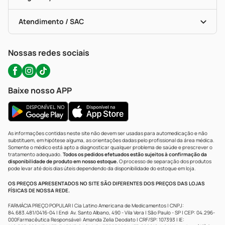
Troca E Devolução
Testes Rápidos
Bulas De A A Z
Autoteste Covid-19
Certificado De Segurança
Políticas De Marketplace
Portal Da Privacidade
Atendimento / SAC
Política De Privacidade
WhatsApp (47) 9202-1687
Atendimento@precopopular.com.br
Nossas redes sociais
Baixe nosso APP
As informações contidas neste site não devem ser usadas para automedicação e não
substituem, em hipótese alguma, as orientações dadas pelo profissional da área médica.
Somente o médico está apto a diagnosticar qualquer problema de saúde e prescrever o
tratamento adequado.
Todos os pedidos efetuados estão sujeitos à confirmação da
disponibilidade de produto em nosso estoque.
O processo de separação dos produtos
pode levar até dois dias úteis dependendo da disponibilidade do estoque em loja.
OS PREÇOS APRESENTADOS NO SITE SÃO DIFERENTES DOS PREÇOS DAS LOJAS
FÍSICAS DE NOSSA REDE.
FARMÁCIA PREÇO POPULAR | Cia Latino Americana de Medicamentos | CNPJ:
84.683.481/0416-04 | End: Av. Santo Albano, 490 - Vila Vera | São Paulo - SP | CEP: 04.296-
000Farmacêutica Responsável: Amanda Zelia Deodato | CRF/SP: 107393 | IE: