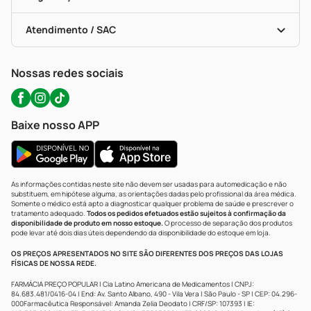
Troca E Devolução
Testes Rápidos
Bulas De A A Z
Autoteste Covid-19
Certificado De Segurança
Políticas De Marketplace
Portal Da Privacidade
Atendimento / SAC
Política De Privacidade
WhatsApp (47) 9202-1687
Atendimento@precopopular.com.br
Nossas redes sociais
Baixe nosso APP
As informações contidas neste site não devem ser usadas para automedicação e não
substituem, em hipótese alguma, as orientações dadas pelo profissional da área médica.
Somente o médico está apto a diagnosticar qualquer problema de saúde e prescrever o
tratamento adequado.
Todos os pedidos efetuados estão sujeitos à confirmação da
disponibilidade de produto em nosso estoque.
O processo de separação dos produtos
pode levar até dois dias úteis dependendo da disponibilidade do estoque em loja.
OS PREÇOS APRESENTADOS NO SITE SÃO DIFERENTES DOS PREÇOS DAS LOJAS
FÍSICAS DE NOSSA REDE.
FARMÁCIA PREÇO POPULAR | Cia Latino Americana de Medicamentos | CNPJ:
84.683.481/0416-04 | End: Av. Santo Albano, 490 - Vila Vera | São Paulo - SP | CEP: 04.296-
000Farmacêutica Responsável: Amanda Zelia Deodato | CRF/SP: 107393 | IE: