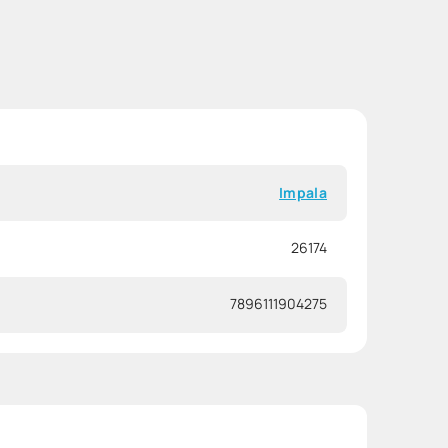
Impala
26174
7896111904275