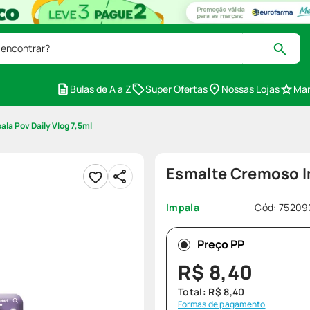
 encontrar?
Bulas de A a Z
Super Ofertas
Nossas Lojas
Mar
la Pov Daily Vlog 7,5ml
Esmalte Cremoso Im
Cód
:
75209
Impala
Preço PP
R$
8
,
40
Total:
R$
8
,
40
Formas de pagamento