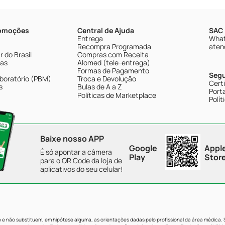
romoções
Central de Ajuda
SAC 
Entrega
What
Recompra Programada
aten
 do Brasil
Compras com Receita
tas
Alomed (tele-entrega)
Formas de Pagamento
Seg
boratório (PBM)
Troca e Devolução
Cert
s
Bulas de A a Z
Porta
Políticas de Marketplace
Polít
Baixe nosso APP
Google
Appl
É só apontar a câmera
Play
Stor
para o QR Code da loja de
aplicativos do seu celular!
e não substituem, em hipótese alguma, as orientações dadas pelo profissional da área médica.