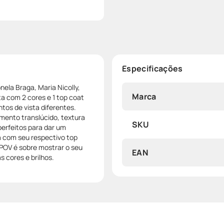
Especificações
ela Braga, Maria Nicolly,
Marca
a com 2 cores e 1 top coat
tos de vista diferentes.
amento translúcido, textura
SKU
perfeitos para dar um
a com seu respectivo top
 POV é sobre mostrar o seu
EAN
s cores e brilhos.