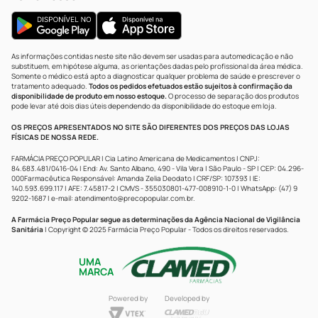
As informações contidas neste site não devem ser usadas para automedicação e não
substituem, em hipótese alguma, as orientações dadas pelo profissional da área médica.
Somente o médico está apto a diagnosticar qualquer problema de saúde e prescrever o
tratamento adequado.
Todos os pedidos efetuados estão sujeitos à confirmação da
disponibilidade de produto em nosso estoque.
O processo de separação dos produtos
pode levar até dois dias úteis dependendo da disponibilidade do estoque em loja.
OS PREÇOS APRESENTADOS NO SITE SÃO DIFERENTES DOS PREÇOS DAS LOJAS
FÍSICAS DE NOSSA REDE.
FARMÁCIA PREÇO POPULAR | Cia Latino Americana de Medicamentos | CNPJ:
84.683.481/0416-04 | End: Av. Santo Albano, 490 - Vila Vera | São Paulo - SP | CEP: 04.296-
000Farmacêutica Responsável: Amanda Zelia Deodato | CRF/SP: 107393 | IE:
140.593.699.117 | AFE: 7.45817-2 | CMVS - 355030801-477-008910-1-0 | WhatsApp: (47) 9
9202-1687 | e-mail:
atendimento@precopopular.com.br
.
A Farmácia Preço Popular segue as determinações da Agência Nacional de Vigilância
Sanitária
| Copyright © 2025 Farmácia Preço Popular - Todos os direitos reservados.
UMA
MARCA
Powered by
Developed by