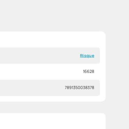
Risque
16628
7891350038378