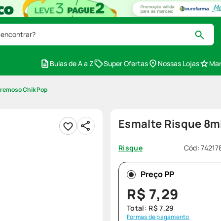
 encontrar?
Bulas de A a Z
Super Ofertas
Nossas Lojas
Mar
Cremoso Chik Pop
Esmalte Risque 8m
Cód
:
74217
Risque
Preço PP
R$
7
,
29
Total:
R$
7
,
29
Formas de pagamento