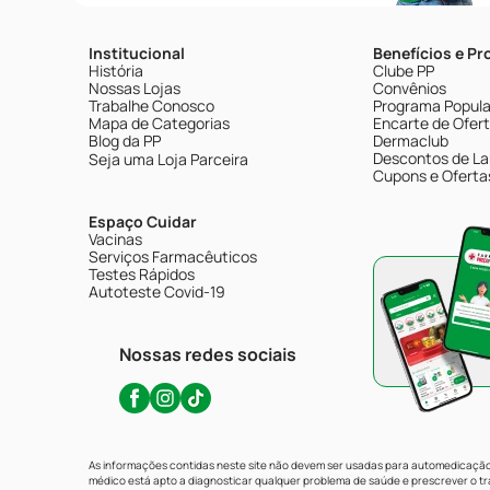
Institucional
Benefícios e P
História
Clube PP
Nossas Lojas
Convênios
Trabalhe Conosco
Programa Popular
Mapa de Categorias
Encarte de Ofer
Blog da PP
Dermaclub
Descontos de La
Seja uma Loja Parceira
Cupons e Oferta
Espaço Cuidar
Vacinas
Serviços Farmacêuticos
Testes Rápidos
Autoteste Covid-19
Nossas redes sociais
As informações contidas neste site não devem ser usadas para automedicação 
médico está apto a diagnosticar qualquer problema de saúde e prescrever o 