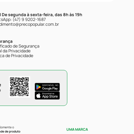
| De segunda à sexta-feira, das 8h às 19h
sApp: (47) 9 9202-1687
dimento@precopopular.com.br
urança
ificado de Segurança
l da Privacidade
ica de Privacidade
e
e
 Somente o
UMA MARCA
ade de produto