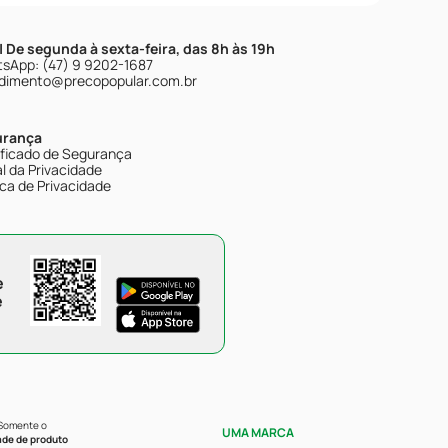
| De segunda à sexta-feira, das 8h às 19h
sApp: (47) 9 9202-1687
dimento@precopopular.com.br
urança
ificado de Segurança
l da Privacidade
ica de Privacidade
e
e
 Somente o
UMA MARCA
ade de produto