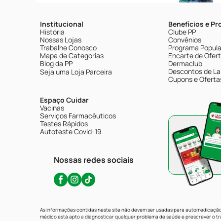
Institucional
Benefícios e P
História
Clube PP
Nossas Lojas
Convênios
Trabalhe Conosco
Programa Popular
Mapa de Categorias
Encarte de Ofer
Blog da PP
Dermaclub
Descontos de La
Seja uma Loja Parceira
Cupons e Oferta
Espaço Cuidar
Vacinas
Serviços Farmacêuticos
Testes Rápidos
Autoteste Covid-19
Nossas redes sociais
As informações contidas neste site não devem ser usadas para automedicação 
médico está apto a diagnosticar qualquer problema de saúde e prescrever o 