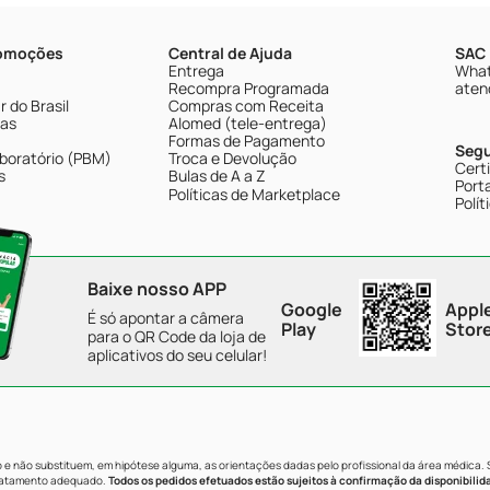
romoções
Central de Ajuda
SAC 
Entrega
What
Recompra Programada
aten
 do Brasil
Compras com Receita
tas
Alomed (tele-entrega)
Formas de Pagamento
Seg
boratório (PBM)
Troca e Devolução
Cert
s
Bulas de A a Z
Porta
Políticas de Marketplace
Polít
Baixe nosso APP
Google
Appl
É só apontar a câmera
Play
Stor
para o QR Code da loja de
aplicativos do seu celular!
e não substituem, em hipótese alguma, as orientações dadas pelo profissional da área médica.
tratamento adequado.
Todos os pedidos efetuados estão sujeitos à confirmação da disponibilid