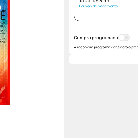
Total:
R$
8
,
99
Formas de pagamento
Compra programada
A recompra programa considera o preç