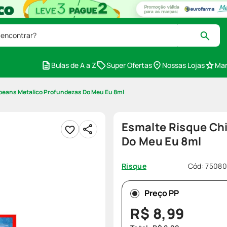
 encontrar?
Bulas de A a Z
Super Ofertas
Nossas Lojas
Mar
ibeans Metalico Profundezas Do Meu Eu 8ml
Esmalte Risque Chi
Do Meu Eu 8ml
Cód
:
75080
Risque
Preço PP
R$
8
,
99