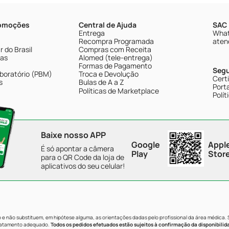
romoções
Central de Ajuda
SAC 
Entrega
What
Recompra Programada
aten
 do Brasil
Compras com Receita
tas
Alomed (tele-entrega)
Formas de Pagamento
Seg
boratório (PBM)
Troca e Devolução
Cert
s
Bulas de A a Z
Porta
Políticas de Marketplace
Polít
Baixe nosso APP
Google
Appl
É só apontar a câmera
Play
Stor
para o QR Code da loja de
aplicativos do seu celular!
e não substituem, em hipótese alguma, as orientações dadas pelo profissional da área médica.
tratamento adequado.
Todos os pedidos efetuados estão sujeitos à confirmação da disponibilid