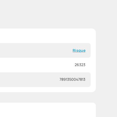
Risque
26323
7891350047813