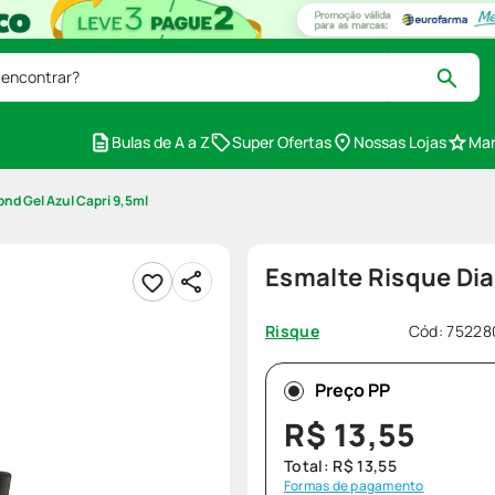
 encontrar?
Bulas de A a Z
Super Ofertas
Nossas Lojas
Mar
nd Gel Azul Capri 9,5ml
Esmalte Risque Dia
Cód
:
75228
Risque
Preço PP
R$
13
,
55
Total:
R$
13
,
55
Formas de pagamento