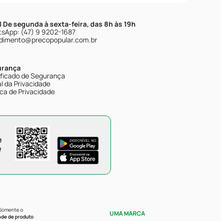
| De segunda à sexta-feira, das 8h às 19h
sApp: (47) 9 9202-1687
dimento@precopopular.com.br
urança
ificado de Segurança
l da Privacidade
ica de Privacidade
e
e
 Somente o
UMA MARCA
ade de produto