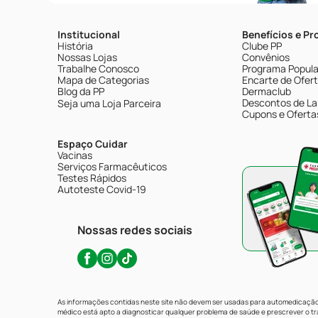
Institucional
Benefícios e P
História
Clube PP
Nossas Lojas
Convênios
Trabalhe Conosco
Programa Popular
Mapa de Categorias
Encarte de Ofer
Blog da PP
Dermaclub
Descontos de La
Seja uma Loja Parceira
Cupons e Oferta
Espaço Cuidar
Vacinas
Serviços Farmacêuticos
Testes Rápidos
Autoteste Covid-19
Nossas redes sociais
As informações contidas neste site não devem ser usadas para automedicação 
médico está apto a diagnosticar qualquer problema de saúde e prescrever o 