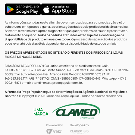
As informações contidas neste site não devem ser usadas para automedicação e não
substituem, em hipótese alguma, as orientações dadas pelo profissional da área médica.
Somente o médico está apto a diagnosticar qualquer problema de saúde e prescrever o
tratamento adequado.
Todos os pedidos efetuados estão sujeitos à confirmação da
disponibilidade de produto em nosso estoque.
O processo de separação dos produtos
pode levar até dois dias úteis dependendo da disponibilidade do estoque em loja.
OS PREÇOS APRESENTADOS NO SITE SÃO DIFERENTES DOS PREÇOS DAS LOJAS
FÍSICAS DE NOSSA REDE.
FARMÁCIA PREÇO POPULAR | Cia Latino Americana de Medicamentos | CNPJ:
84.683.481/0416-04 | End: Av. Santo Albano, 490 - Vila Vera | São Paulo - SP | CEP: 04.296-
000Farmacêutica Responsável: Amanda Zelia Deodato | CRF/SP: 107393 | IE:
140.593.699.117 | AFE: 7.45817-2 | CMVS - 355030801-477-008910-1-0 | WhatsApp: (47) 9
9202-1687 | e-mail:
atendimento@precopopular.com.br
.
A Farmácia Preço Popular segue as determinações da Agência Nacional de Vigilância
Sanitária
| Copyright © 2025 Farmácia Preço Popular - Todos os direitos reservados.
UMA
MARCA
Powered by
Developed by