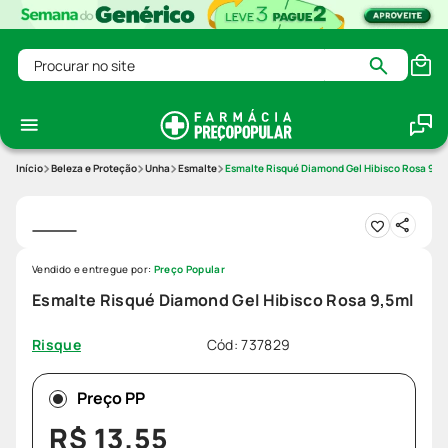
Procurar no site
Beleza e Proteção
Unha
Esmalte
Esmalte Risqué Diamond Gel Hibisco Rosa 9,5
Vendido e entregue por:
Preço Popular
Esmalte Risqué Diamond Gel Hibisco Rosa 9,5ml
Cód
:
737829
Risque
Preço PP
R$
13
,
55