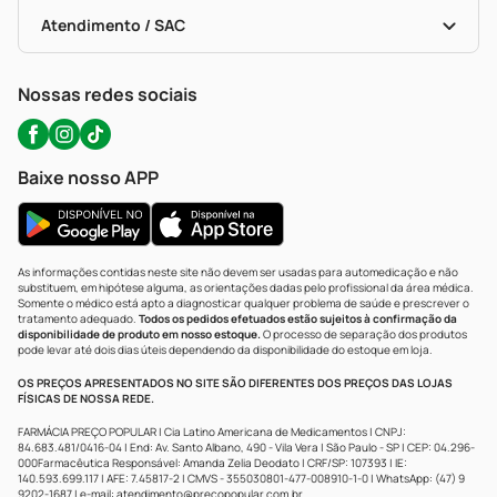
Bulas De A A Z
Autoteste Covid-19
Certificado De Segurança
Políticas De Marketplace
Portal Da Privacidade
Atendimento / SAC
Política De Privacidade
WhatsApp (47) 9202-1687
Atendimento@precopopular.com.br
Nossas redes sociais
Baixe nosso APP
As informações contidas neste site não devem ser usadas para automedicação e não
substituem, em hipótese alguma, as orientações dadas pelo profissional da área médica.
Somente o médico está apto a diagnosticar qualquer problema de saúde e prescrever o
tratamento adequado.
Todos os pedidos efetuados estão sujeitos à confirmação da
disponibilidade de produto em nosso estoque.
O processo de separação dos produtos
pode levar até dois dias úteis dependendo da disponibilidade do estoque em loja.
OS PREÇOS APRESENTADOS NO SITE SÃO DIFERENTES DOS PREÇOS DAS LOJAS
FÍSICAS DE NOSSA REDE.
FARMÁCIA PREÇO POPULAR | Cia Latino Americana de Medicamentos | CNPJ:
84.683.481/0416-04 | End: Av. Santo Albano, 490 - Vila Vera | São Paulo - SP | CEP: 04.296-
000Farmacêutica Responsável: Amanda Zelia Deodato | CRF/SP: 107393 | IE:
140.593.699.117 | AFE: 7.45817-2 | CMVS - 355030801-477-008910-1-0 | WhatsApp: (47) 9
9202-1687 | e-mail:
atendimento@precopopular.com.br
.