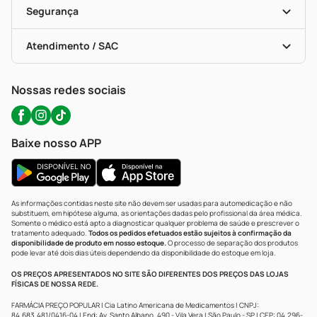
Formas De Pagamento
Serviços Farmacêuticos
Segurança
Troca E Devolução
Testes Rápidos
Bulas De A A Z
Autoteste Covid-19
Certificado De Segurança
Políticas De Marketplace
Portal Da Privacidade
Atendimento / SAC
Política De Privacidade
WhatsApp (47) 9202-1687
Atendimento@precopopular.com.br
Nossas redes sociais
Baixe nosso APP
As informações contidas neste site não devem ser usadas para automedicação e não
substituem, em hipótese alguma, as orientações dadas pelo profissional da área médica.
Somente o médico está apto a diagnosticar qualquer problema de saúde e prescrever o
tratamento adequado.
Todos os pedidos efetuados estão sujeitos à confirmação da
disponibilidade de produto em nosso estoque.
O processo de separação dos produtos
pode levar até dois dias úteis dependendo da disponibilidade do estoque em loja.
OS PREÇOS APRESENTADOS NO SITE SÃO DIFERENTES DOS PREÇOS DAS LOJAS
FÍSICAS DE NOSSA REDE.
FARMÁCIA PREÇO POPULAR | Cia Latino Americana de Medicamentos | CNPJ:
84.683.481/0416-04 | End: Av. Santo Albano, 490 - Vila Vera | São Paulo - SP | CEP: 04.296-