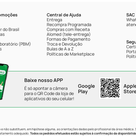
romoções
Central de Ajuda
SAC 
Entrega
What
Recompra Programada
aten
 do Brasil
Compras com Receita
tas
Alomed (tele-entrega)
Formas de Pagamento
Seg
boratório (PBM)
Troca e Devolução
Cert
s
Bulas de A a Z
Porta
Políticas de Marketplace
Polít
Baixe nosso APP
Google
Appl
É só apontar a câmera
Play
Stor
para o QR Code da loja de
aplicativos do seu celular!
e não substituem, em hipótese alguma, as orientações dadas pelo profissional da área médica.
tratamento adequado.
Todos os pedidos efetuados estão sujeitos à confirmação da disponibilid