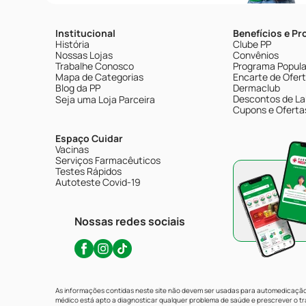
Institucional
Benefícios e P
História
Clube PP
Nossas Lojas
Convênios
Trabalhe Conosco
Programa Popular
Mapa de Categorias
Encarte de Ofer
Blog da PP
Dermaclub
Descontos de La
Seja uma Loja Parceira
Cupons e Oferta
Espaço Cuidar
Vacinas
Serviços Farmacêuticos
Testes Rápidos
Autoteste Covid-19
Nossas redes sociais
As informações contidas neste site não devem ser usadas para automedicação 
médico está apto a diagnosticar qualquer problema de saúde e prescrever o 