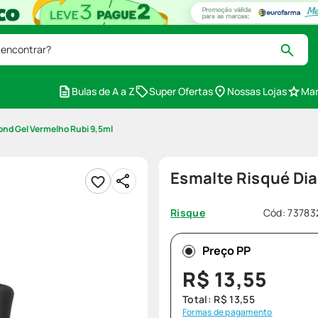
 encontrar?
Bulas de A a Z
Super Ofertas
Nossas Lojas
Mar
nd Gel Vermelho Rubi 9,5ml
Esmalte Risqué Di
Cód
:
73783
Risque
Preço PP
R$
13
,
55
Total:
R$
13
,
55
Formas de pagamento