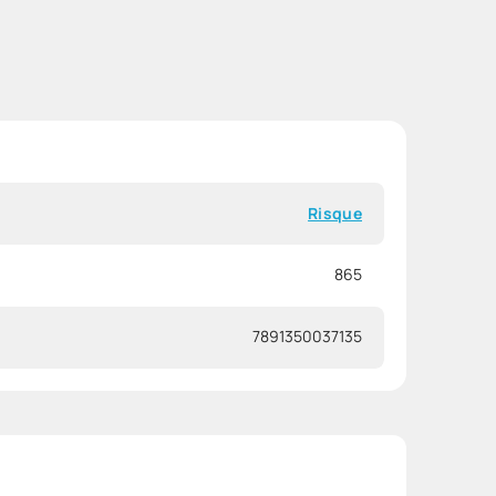
Risque
865
7891350037135