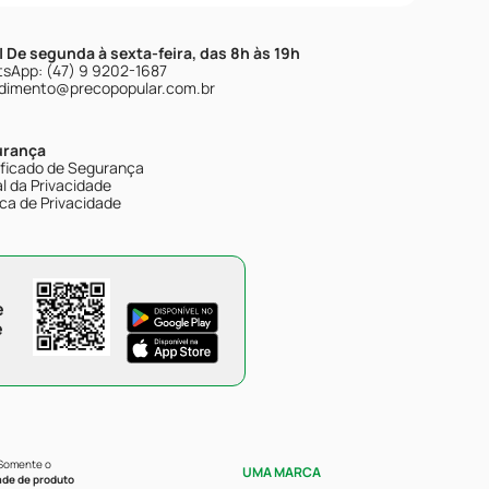
| De segunda à sexta-feira, das 8h às 19h
sApp: (47) 9 9202-1687
dimento@precopopular.com.br
urança
ificado de Segurança
l da Privacidade
ica de Privacidade
e
e
 Somente o
UMA MARCA
ade de produto