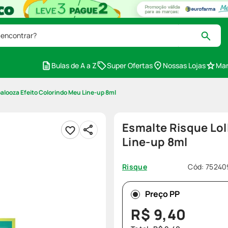
 encontrar?
Bulas de A a Z
Super Ofertas
Nossas Lojas
Mar
alooza Efeito Colorindo Meu Line-up 8ml
Esmalte Risque Lol
Line-up 8ml
Cód
:
75240
Risque
Preço PP
R$
9
,
40