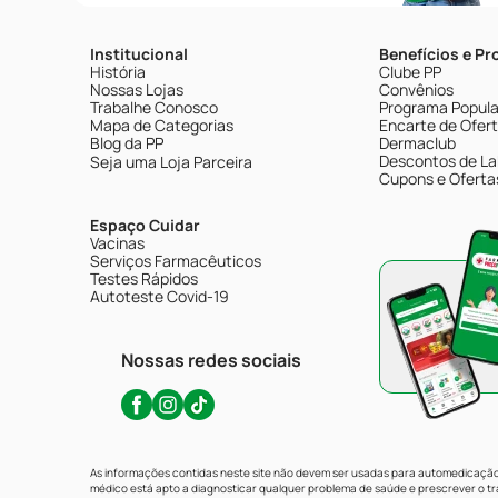
Institucional
Benefícios e P
História
Clube PP
Nossas Lojas
Convênios
Trabalhe Conosco
Programa Popular
Mapa de Categorias
Encarte de Ofer
Blog da PP
Dermaclub
Descontos de La
Seja uma Loja Parceira
Cupons e Oferta
Espaço Cuidar
Vacinas
Serviços Farmacêuticos
Testes Rápidos
Autoteste Covid-19
Nossas redes sociais
As informações contidas neste site não devem ser usadas para automedicação 
médico está apto a diagnosticar qualquer problema de saúde e prescrever o 