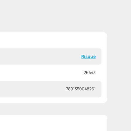
Risque
26443
7891350048261