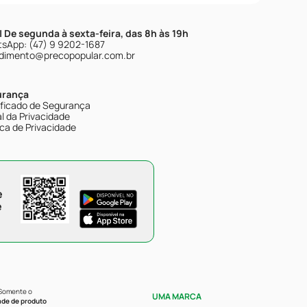
| De segunda à sexta-feira, das 8h às 19h
sApp: (47) 9 9202-1687
dimento@precopopular.com.br
urança
ificado de Segurança
l da Privacidade
ica de Privacidade
e
e
 Somente o
UMA MARCA
ade de produto