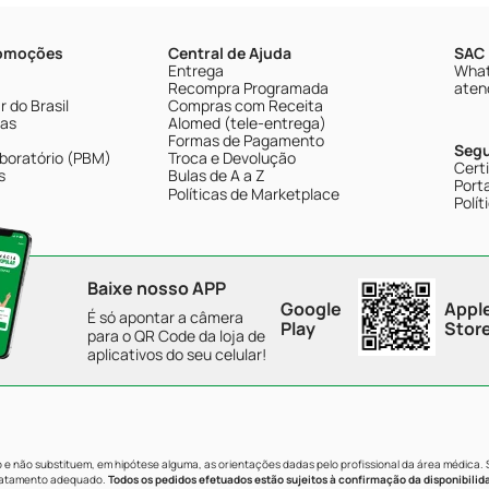
romoções
Central de Ajuda
SAC 
Entrega
What
Recompra Programada
aten
 do Brasil
Compras com Receita
tas
Alomed (tele-entrega)
Formas de Pagamento
Seg
boratório (PBM)
Troca e Devolução
Cert
s
Bulas de A a Z
Porta
Políticas de Marketplace
Polít
Baixe nosso APP
Google
Appl
É só apontar a câmera
Play
Stor
para o QR Code da loja de
aplicativos do seu celular!
e não substituem, em hipótese alguma, as orientações dadas pelo profissional da área médica.
tratamento adequado.
Todos os pedidos efetuados estão sujeitos à confirmação da disponibilid