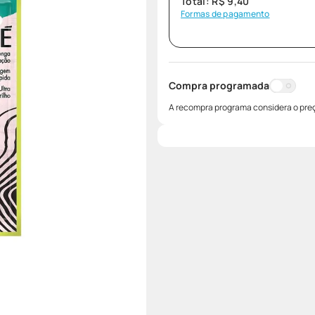
Total:
R$
9
,
40
Formas de pagamento
Compra programada
A recompra programa considera o preç