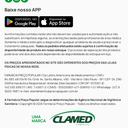
Baixe nosso APP
As informações contidas neste site não devem ser usadas para automedicação e não
substituem, em hipótese alguma, as orientações dadas pelo profissional da área médica.
Somente o médico está apto a diagnosticar qualquer problema de saúde e prescrever o
tratamento adequado.
Todos os pedidos efetuados estão sujeitos à confirmação da
disponibilidade de produto em nosso estoque.
O processo de separação dos produtos
pode levar até dois dias úteis dependendo da disponibilidade do estoque em loja.
OS PREÇOS APRESENTADOS NO SITE SÃO DIFERENTES DOS PREÇOS DAS LOJAS
FÍSICAS DE NOSSA REDE.
FARMÁCIA PREÇO POPULAR | Cia Latino Americana de Medicamentos | CNPJ:
84.683.481/0416-04 | End: Av. Santo Albano, 490 - Vila Vera | São Paulo - SP | CEP: 04.296-
000Farmacêutica Responsável: Amanda Zelia Deodato | CRF/SP: 107393 | IE:
140.593.699.117 | AFE: 7.45817-2 | CMVS - 355030801-477-008910-1-0 | WhatsApp: (47) 9
9202-1687 | e-mail:
atendimento@precopopular.com.br
.
A Farmácia Preço Popular segue as determinações da Agência Nacional de Vigilância
Sanitária
| Copyright © 2025 Farmácia Preço Popular - Todos os direitos reservados.
UMA
MARCA