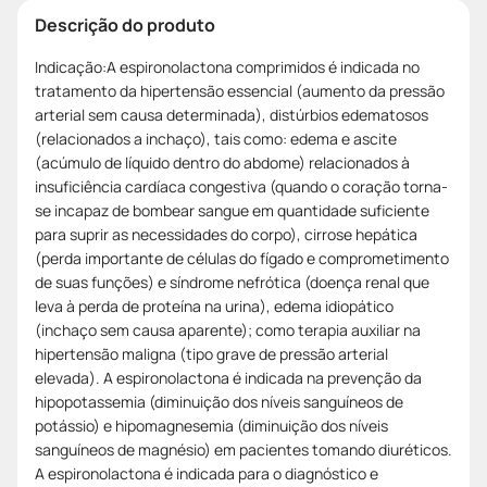
Descrição do produto
Indicação:A espironolactona comprimidos é indicada no
tratamento da hipertensão essencial (aumento da pressão
arterial sem causa determinada), distúrbios edematosos
(relacionados a inchaço), tais como: edema e ascite
(acúmulo de líquido dentro do abdome) relacionados à
insuficiência cardíaca congestiva (quando o coração torna-
se incapaz de bombear sangue em quantidade suficiente
para suprir as necessidades do corpo), cirrose hepática
(perda importante de células do fígado e comprometimento
de suas funções) e síndrome nefrótica (doença renal que
leva à perda de proteína na urina), edema idiopático
(inchaço sem causa aparente); como terapia auxiliar na
hipertensão maligna (tipo grave de pressão arterial
elevada). A espironolactona é indicada na prevenção da
hipopotassemia (diminuição dos níveis sanguíneos de
potássio) e hipomagnesemia (diminuição dos níveis
sanguíneos de magnésio) em pacientes tomando diuréticos.
A espironolactona é indicada para o diagnóstico e