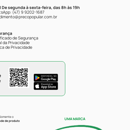
| De segunda à sexta-feira, das 8h às 19h
sApp: (47) 9 9202-1687
dimento@precopopular.com.br
urança
ificado de Segurança
l da Privacidade
ica de Privacidade
e
e
 Somente o
UMA MARCA
ade de produto