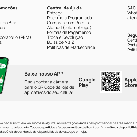
romoções
Central de Ajuda
SAC 
Entrega
What
Recompra Programada
aten
 do Brasil
Compras com Receita
tas
Alomed (tele-entrega)
Formas de Pagamento
Seg
boratório (PBM)
Troca e Devolução
Cert
s
Bulas de A a Z
Porta
Políticas de Marketplace
Polít
Baixe nosso APP
Google
Appl
É só apontar a câmera
Play
Stor
para o QR Code da loja de
aplicativos do seu celular!
e não substituem, em hipótese alguma, as orientações dadas pelo profissional da área médica.
tratamento adequado.
Todos os pedidos efetuados estão sujeitos à confirmação da disponibilid
dias úteis dependendo da disponibilidade do estoque em loja.