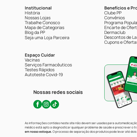
Institucional
Benefícios e P
História
Clube PP
Nossas Lojas
Convênios
Trabalhe Conosco
Programa Popular
Mapa de Categorias
Encarte de Ofer
Blog da PP
Dermaclub
Descontos de La
Seja uma Loja Parceira
Cupons e Oferta
Espaço Cuidar
Vacinas
Serviços Farmacêuticos
Testes Rápidos
Autoteste Covid-19
Nossas redes sociais
As informações contidas neste site não devem ser usadas para automedicação 
médico está apto a diagnosticar qualquer problema de saúde e prescrever o 
em nosso estoque.
O processo de separação dos produtos pode levar até dois 