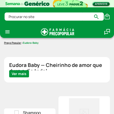
Procurar no site
Eudora-Baby
Eudora Baby — Cheirinho de amor que
dura o dia todo!
Ver mais