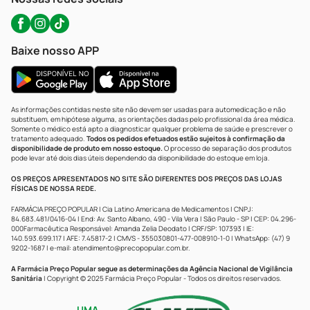
Baixe nosso APP
As informações contidas neste site não devem ser usadas para automedicação e não
substituem, em hipótese alguma, as orientações dadas pelo profissional da área médica.
Somente o médico está apto a diagnosticar qualquer problema de saúde e prescrever o
tratamento adequado.
Todos os pedidos efetuados estão sujeitos à confirmação da
disponibilidade de produto em nosso estoque.
O processo de separação dos produtos
pode levar até dois dias úteis dependendo da disponibilidade do estoque em loja.
OS PREÇOS APRESENTADOS NO SITE SÃO DIFERENTES DOS PREÇOS DAS LOJAS
FÍSICAS DE NOSSA REDE.
FARMÁCIA PREÇO POPULAR | Cia Latino Americana de Medicamentos | CNPJ:
84.683.481/0416-04 | End: Av. Santo Albano, 490 - Vila Vera | São Paulo - SP | CEP: 04.296-
000Farmacêutica Responsável: Amanda Zelia Deodato | CRF/SP: 107393 | IE:
140.593.699.117 | AFE: 7.45817-2 | CMVS - 355030801-477-008910-1-0 | WhatsApp: (47) 9
9202-1687 | e-mail:
atendimento@precopopular.com.br
.
A Farmácia Preço Popular segue as determinações da Agência Nacional de Vigilância
Sanitária
| Copyright © 2025 Farmácia Preço Popular - Todos os direitos reservados.
UMA