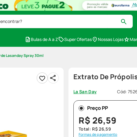
 encontrar?
Bulas de A a Z
Super Ofertas
Nossas Lojas
Mar
erde Lasanday Spray 30ml
Extrato De Própoli
Cód
:
752
La San Day
Preço PP
R$
26
,
59
Total:
R$
26
,
59
Formas de pagamento