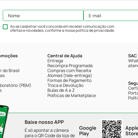
Ao se cadastrar você concorda em receber comunicação com
ofertas e novidades, conforme a nossa
política de privacidade
.
romoções
Central de Ajuda
SAC 
Entrega
What
Recompra Programada
aten
 do Brasil
Compras com Receita
tas
Alomed (tele-entrega)
Formas de Pagamento
Seg
boratório (PBM)
Troca e Devolução
Cert
s
Bulas de A a Z
Porta
Políticas de Marketplace
Polít
Baixe nosso APP
Google
Appl
É só apontar a câmera
Play
Stor
para o QR Code da loja de