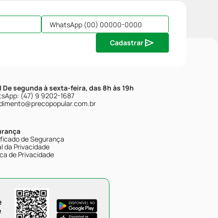
Cadastrar
| De segunda à sexta-feira, das 8h às 19h
sApp: (47) 9 9202-1687
dimento@precopopular.com.br
urança
ificado de Segurança
l da Privacidade
ica de Privacidade
e
e