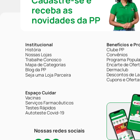
Cadastre-se e
receba as
novidades da PP
Institucional
Benefícios e P
História
Clube PP
Nossas Lojas
Convênios
Trabalhe Conosco
Programa Popular
Mapa de Categorias
Encarte de Ofer
Blog da PP
Dermaclub
Descontos de La
Seja uma Loja Parceira
Cupons e Oferta
Espaço Cuidar
Vacinas
Serviços Farmacêuticos
Testes Rápidos
Autoteste Covid-19
Nossas redes sociais