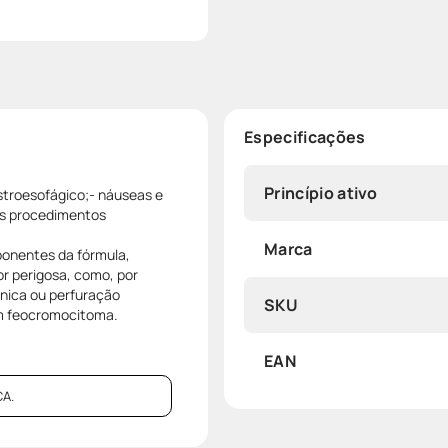
Especificações
Princípio ativo
astroesofágico;- náuseas e
 os procedimentos
Marca
ponentes da fórmula,
or perigosa, como, por
nica ou perfuração
SKU
om feocromocitoma.
EAN
A.