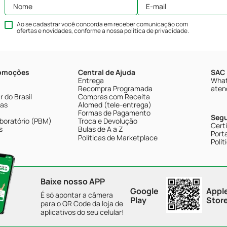
Ao se cadastrar você concorda em receber comunicação com
ofertas e novidades, conforme a nossa
política de privacidade
.
romoções
Central de Ajuda
SAC 
Entrega
What
Recompra Programada
aten
 do Brasil
Compras com Receita
tas
Alomed (tele-entrega)
Formas de Pagamento
Seg
boratório (PBM)
Troca e Devolução
Cert
s
Bulas de A a Z
Porta
Políticas de Marketplace
Polít
Baixe nosso APP
Google
Appl
É só apontar a câmera
Play
Stor
para o QR Code da loja de
aplicativos do seu celular!