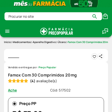
Procurar no site
Medicamentos
Aparelho Digestivo
Úlcera
Famox Com 30 Comprimidos 20mg
Vendido e entregue por:
Preço Popular
Famox Com 30 Comprimidos 20mg
(
4
)
Cód
:
517502
Ache
Preço PP