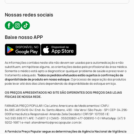
Política De Privacidade
WhatsApp (47) 9202-1687
Atendimento@precopopular.com.br
Nossas redes sociais
Baixe nosso APP
As informações contidas neste site não devem ser usadas para automedicação e não
substituem, em hipótese alguma, as orientações dadas pelo profissional da área médica.
Somente o médico está apto a diagnosticar qualquer problema de saúde e prescrever o
tratamento adequado.
Todos os pedidos efetuados estão sujeitos à confirmação da
disponibilidade de produto em nosso estoque.
O processo de separação dos produtos
pode levar até dois dias úteis dependendo da disponibilidade do estoque em loja.
OS PREÇOS APRESENTADOS NO SITE SÃO DIFERENTES DOS PREÇOS DAS LOJAS
FÍSICAS DE NOSSA REDE.
FARMÁCIA PREÇO POPULAR | Cia Latino Americana de Medicamentos | CNPJ:
84.683.481/0416-04 | End: Av. Santo Albano, 490 - Vila Vera | São Paulo - SP | CEP: 04.296-
000Farmacêutica Responsável: Amanda Zelia Deodato | CRF/SP: 107393 | IE:
140.593.699.117 | AFE: 7.45817-2 | CMVS - 355030801-477-008910-1-0 | WhatsApp: (47) 9
9202-1687 | e-mail:
atendimento@precopopular.com.br
.
A Farmácia Preço Popular segue as determinações da Agência Nacional de Vigilância