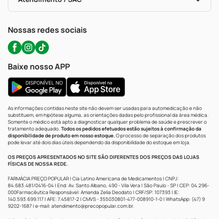
Política De Privacidade
WhatsApp (47) 9202-1687
Atendimento@precopopular.com.br
Nossas redes sociais
Baixe nosso APP
As informações contidas neste site não devem ser usadas para automedicação e não
substituem, em hipótese alguma, as orientações dadas pelo profissional da área médica.
Somente o médico está apto a diagnosticar qualquer problema de saúde e prescrever o
tratamento adequado.
Todos os pedidos efetuados estão sujeitos à confirmação da
disponibilidade de produto em nosso estoque.
O processo de separação dos produtos
pode levar até dois dias úteis dependendo da disponibilidade do estoque em loja.
OS PREÇOS APRESENTADOS NO SITE SÃO DIFERENTES DOS PREÇOS DAS LOJAS
FÍSICAS DE NOSSA REDE.
FARMÁCIA PREÇO POPULAR | Cia Latino Americana de Medicamentos | CNPJ:
84.683.481/0416-04 | End: Av. Santo Albano, 490 - Vila Vera | São Paulo - SP | CEP: 04.296-
000Farmacêutica Responsável: Amanda Zelia Deodato | CRF/SP: 107393 | IE:
140.593.699.117 | AFE: 7.45817-2 | CMVS - 355030801-477-008910-1-0 | WhatsApp: (47) 9
9202-1687 | e-mail:
atendimento@precopopular.com.br
.